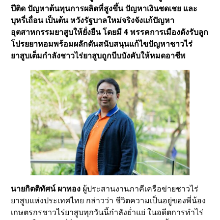
ปีติด ปัญหาต้นทุนการผลิตที่สูงขึ้น ปัญหาเงินชดเชย และ
บุหรี่เถื่อน เป็นต้น หวังรัฐบาลใหม่จริงจังแก้ปัญหา
อุตสาหกรรมยาสูบให้ยั่งยืน โดยมี 4 พรรคการเมืองดังรับลูก
โปรยยาหอมพร้อมผลักดันสนับสนุนแก้ไขปัญหาชาวไร่
ยาสูบเต็มกำลังชาวไร่ยาสูบถูกบีบบังคับให้หมดอาชีพ
นายกิตติทัศน์ ผาทอง
ผู้ประสานงานภาคีเครือข่ายชาวไร่
ยาสูบแห่งประเทศไทย กล่าวว่า ชีวิตความเป็นอยู่ของพี่น้อง
เกษตรกรชาวไร่ยาสูบทุกวันนี้กำลังย่ำแย่ ในอดีตการทำไร่