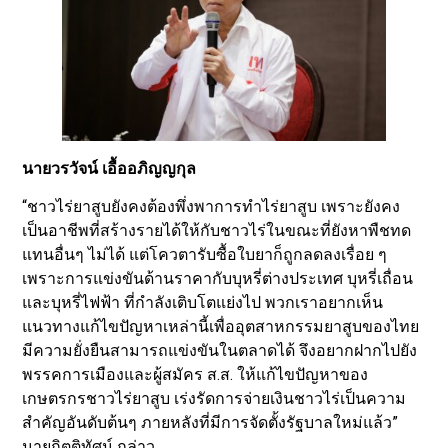
นายวรวัจน์ เอื้ออภิญญกุล
“ชาวไร่ยาสูบยังคงต้องพึ่งพาการทำไร่ยาสูบ เพราะยังคง
เป็นอาชีพที่สร้างรายได้ให้กับชาวไร่ในขณะที่ยังหาพืชทด
แทนอื่นๆ ไม่ได้ แต่โควตารับซื้อใบยาก็ถูกลดลงเรื่อย ๆ
เพราะการแข่งขันด้านราคากับบุหรี่ต่างประเทศ บุหรี่เถื่อน
และบุหรี่ไฟฟ้า ที่กำลังเติบโตแย่งไป พวกเราอยากเห็น
แนวทางแก้ไขปัญหาเหล่านี้เพื่ออุตสาหกรรมยาสูบของไทย
มีความยั่งยืนสามารถแข่งขันในตลาดได้ จึงอยากฝากไปยัง
พรรคการเมืองและผู้สมัคร ส.ส. ให้แก้ไขปัญหาของ
เกษตรกรชาวไร่ยาสูบ เร่งรัดการจ่ายเงินชาวไร่เป็นความ
สำคัญอันดับต้นๆ ภายหลังที่มีการจัดตั้งรัฐบาลใหม่แล้ว”
นายกิตติทัศน์ กล่าว