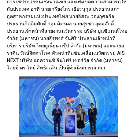
การใช้ประโยชน์เชิงพาณิชย์ และเพิ่มขีดความสามารถให้
กับประเทศ อาทิ นายเกรียงไกร เธียรนุกุล ประธานสภา
อุตสาหกรรมแห่งประเทศไทย นายอิสระ ว่องกุศลกิจ
ประธานกิตติมศักดิ์ กลุ่มมิตรผล นายสุรชา อุดมศักดิ์
ประธานเจ้าหน้าที่สายงานนวัตกรรม บริษัท ปูนซิเมนต์ไทย
จำกัด (มหาชน) นายธีรพงศ์ จันศิริ ประธานเจ้าหน้าที่
บริหาร บริษัท ไทยยูเนี่ยน กรุ๊ป จำกัด (มหาชน) และนายอ
ราคิน รักษ์จิตตาโภค หัวหน้าทีมขับเคลื่อนนวัตกรรม AIS
NEXT บริษัท แอดวานซ์ อินโฟร์ เซอร์วิส จำกัด (มหาชน)
โดยมี ดร.วิทย์ สิทธิเวคิน เป็นผู้ดำเนินการเสวนา