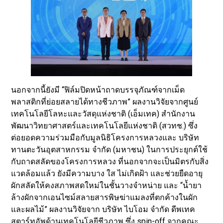
นอกจากนี้ยังมี “ฟิล์มปิดหน้าถาดบรรจุภัณฑ์จากเม็ด
พลาสติกที่ย่อยสลายได้ทางชีวภาพ” ผลงานวิจัยจากศูนย์
เทคโนโลยีโลหะและวัสดุแห่งชาติ (เอ็มเทค) สำนักงาน
พัฒนาวิทยาศาสตร์และเทคโนโลยีแห่งชาติ (สวทช.) ซึ่ง
ต่อยอดความร่วมมือกับมูลนิธิโครงการหลวงและ บริษัท
ทานตะวันอุตสาหกรรม จำกัด (มหาชน) ในการประยุกต์ใช้
กับถาดสลัดของโครงการหลวง ที่นอกจากจะเป็นมิตรกับสิ่ง
แวดล้อมแล้ว ยังมีความบาง ใส ไม่เกิดฝ้า และช่วยยืดอายุ
ผักสลัดให้คงสภาพสดใหม่ในชั้นวางจำหน่าย และ “นํ้ายา
ล้างผักจากเอนไซม์สลายสารพิษฆ่าแมลงที่ตกค้างในผัก
และผลไม้” ผลงานวิจัยจาก บริษัท ไบโอม จำกัด ดีพเทค
สตาร์ทอัพด้านเทคโนโลยีชีวภาพ ซึ่ง spin-off จากคณะ