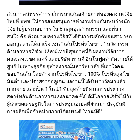
ส่วนภาคนิทรรศการ มีการนำเสนอศักยภาพของผลงานวิจัย
ไทยที่ บพข. ให้การสนับสนุนการทำงานร่วมกันระหว่างนัก
วิจัยกับผู้ประกอบการ ใน 8 กลุ่มอุตสาหกรรม และที่น่า
สนใจ คือ ตัวอย่างผลงานวิจัยที่ได้รับการผลักดันจนสามารถ
ออกสู่ตลาดได้สำเร็จ เช่น “ เส้นโปรตีนไข่ขาว ” นวัตกรรม
ด้านอาหารที่ช่วยให้คนไทยมีสุขภาพที่ดี ผลงานวิจัยจาก
คณะสหเวชศาสตร์ และบริษัท ทานดี อินโนฟูดจำกัด ภายใต้
ศูนย์บ่มเพาะธุรกิจ จุฬาลงกรณ์มหาวิทยาลัย ที่เอาใจคน
ชอบกินเส้น โดยทำจากโปรตีนไข่ขาว 100% โปรตีนสูง ไข
มันต่ำ และปราศจากกลูเตน ผลงานนี้ได้รับรางวัลมาแล้ว
มากมาย และเป็น 1 ใน 21 ทีมสุดท้ายที่ผ่านการประกวด
สตาร์ทอัพด้านอาหารแห่งอนาคต ซึ่งได้มีโอกาสเสิร์ฟให้กับ
ผู้นำเขตเศรษฐกิจในการประชุมเอเปคที่ผ่านมา ปัจจุบันมี
การผลิตเพื่อจำหน่ายภายใต้แบรนด์ “ทานน์ดี”