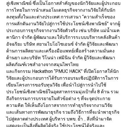
สู่เชิงพาณิชย์ ซึ่งเป็นโอกาสสำคัญของนักวิจัยและผู้ประกอบ
การไทยในการนำเสนอโมเดลธุรกิจจากงานวิจัยให้กับนัก
ลงทุนทั้งในและต่างประเทศ การเสวนา “ความสำเร็จของ
การผลักดันงานวิจัยไปสู่การใช้ประโยชน์เชิงพาณิชย์” จากผู้
ประกอบการธุรกิจจากงานวิจัยตัวจริง เช่น บริษัท แม่น้ำเมค
คานิกา จำกัด ผู้พัฒนาและให้บริการระบบบริหารคลังสินค้า
อัจฉริยะ บริษัท สยามไบโอไซเอนซ์ จำกัด ผู้วิจัยและพัฒนา
ด้านการผลิตยาและเครื่องมือแพทย์เพื่อสร้างความมั่นคง
ด้านยา และบริษัท วิโนน่า เฟมินิน จำกัด ผู้วิจัยและพัฒนา
ผลิตภัณฑ์เวชสำอางจากสมุนไพรไทย
และกิจกรรม Hackathon “PMUC HACK” ที่เปิดโอกาสให้นัก
วิจัยและผู้ประกอบการได้รับการอบรมเชิงปฏิบัติการในการ
เขียนโครงการขอรับทุนวิจัย เพื่อนำไปสู่การนำไปใช้
ประโยชน์เชิงพาณิชย์ในอุตสาหกรรมมุ่งเป้าทั้ง 8 ด้าน รวม
ถึงกิจกรรมการบรรยายในหัวข้อต่าง ๆ ที่จะจุดประกาย
ความคิด ให้เห็นถึงโอกาสจากการทำธุรกิจจากงานวิจัย
และเส้นทางการพัฒนาธุรกิจ รวมถึงวิธีการที่จะนำพาธุรกิจ
ไปสู่ตลาดต่างประเทศ ผู้บริหาร บพข. ย้ำ .. สิ่งที่นำมาจัด
แสดงจะเป็นสิ่งที่ผลิตได้จริง ใช้ประโยชน์ได้จริงและ