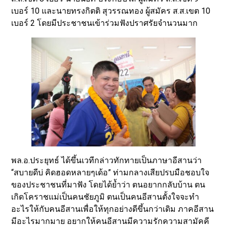
เบอร์ 10 และนายทรงกิตติ สุวรรณทอง ผู้สมัคร ส.ส.เขต 10
เบอร์ 2 โดยมีประชาชนเข้าร่วมฟังปราศรัยจำนวนมาก
พล.อ.ประยุทธ์ ได้ขึ้นเวทีกล่าวทักทายเป็นภาษาอีสานว่า
“สบายดีบ่ คิดฮอดหลายๆเด้อ” ท่ามกลางเสียปรบมือชอบใจ
ของประชาชนที่มาฟัง โดยได้ย้ำว่า ตนอยากกลับบ้าน ตน
เกิดโคราชแม่เป็นคนชัยภูมิ ตนเป็นคนอีสานตั้งใจจะทำ
อะไรให้กับคนอีสานเพื่อให้ทุกอย่างดีขึ้นกว่าเดิม ภาคอีสาน
มีอะไรมากมาย อยากให้คนอีสานมีความรักความสามัคคี