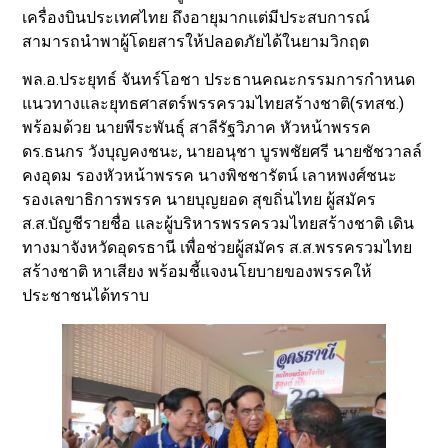
เครื่องบินประเทศไทย ถึงอายุมากแต่มีประสบการณ์
สามารถนำพาผู้โดยสารให้ปลอดภัยได้ในยามวิกฤต
พล.อ.ประยุทธ์ จันทร์โอชา ประธานคณะกรรมการกำหนด
แนวทางและยุทธศาสตร์พรรครวมไทยสร้างชาติ(รทสช.)
พร้อมด้วย นายพีระพันธุ์ สาลีรัฐวิภาค หัวหน้าพรรค
ดร.ธนกร วังบุญคงชนะ, นายอนุชา บูรพชัยศรี นายชัชวาลล์
คงอุดม รองหัวหน้าพรรค นางพิชชารัตน์ เลาหพงศ์ชนะ
รองเลขาธิการพรรค นายบุญยอด สุขถิ่นไทย ผู้สมัคร
ส.ส.บัญชีรายชื่อ และผู้บริหารพรรครวมไทยสร้างชาติ เดิน
ทางมาจังหวัดอุดรธานี เพื่อช่วยผู้สมัคร ส.ส.พรรครวมไทย
สร้างชาติ หาเสียง พร้อมชี้แจงนโยบายของพรรคให้
ประชาชนได้ทราบ