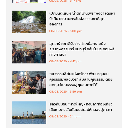
08/08/2026
8:17 pm
เปิดมนต์เสน่ห์ ‘น้ำตกโตนไพร’ พังงา เดินฝ่า
ป่าดิบ 650 เมตรสัมผัสธรรมชาติสุด
อลังการ
08/08/2026
6:00 pm
สุดเศร้า!ญาติรับร่าง 8 เหยื่อกราดยิง
ร.ร.เทพศริรินทร์ นนทบุรี กลับไปประกอบพิธี
ทางศาสนา
08/08/2026
4:47 pm
“มหกรรมสีสันแห่งศรัทธา พัฒนาชุมชน
คุณธรรมพลังบวร” สืบสานคุณธรรม ต่อย
อดทุนวัฒนธรรมสู่ชุมชนภาคใต้
08/08/2026
3:59 pm
ยลวิถีชุมชน “หาดใหญ่-สงขลา”ท่องเที่ยว
เชิงเกษตร สัมผัสมนต์เสน่ห์คลองอู่ตะเภา
08/08/2026
2:11 pm