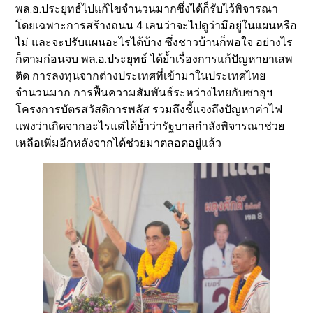
พล.อ.ประยุทธ์ไปแก้ไขจำนวนมากซึ่งได้ก็รับไว้พิจารณา
โดยเฉพาะการสร้างถนน 4 เลนว่าจะไปดูว่ามีอยู่ในแผนหรือ
ไม่ และจะปรับแผนอะไรได้บ้าง ซึ่งชาวบ้านก็พอใจ อย่างไร
ก็ตามก่อนจบ พล.อ.ประยุทธ์ ได้ย้ำเรื่องการแก้ปัญหายาเสพ
ติด การลงทุนจากต่างประเทศที่เข้ามาในประเทศไทย
จำนวนมาก การฟื้นความสัมพันธ์ระหว่างไทยกับซาอุฯ
โครงการบัตรสวัสดิการพลัส รวมถึงชี้แจงถึงปัญหาค่าไฟ
แพงว่าเกิดจากอะไรแต่ได้ย้ำว่ารัฐบาลกำลังพิจารณาช่วย
เหลือเพิ่มอีกหลังจากได้ช่วยมาตลอดอยู่แล้ว