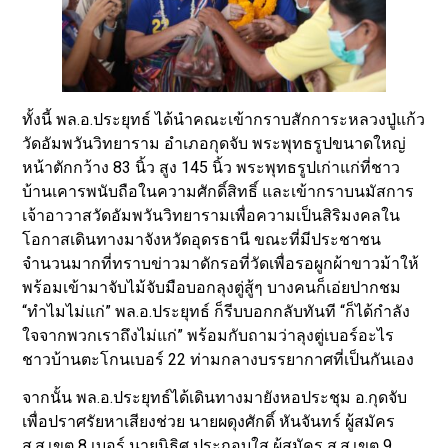
ทั้งนี้ พล.อ.ประยุทธ์ ได้นำคณะเข้ากราบสักการะหลวงปู่แก้ว
วัดอัมพวันวิทยาราม อำเภอกุดจับ พระพุทธรูปขนาดใหญ่
หน้าตักกว้าง 83 นิ้ว สูง 145 นิ้ว พระพุทธรูปเก่าแก่ที่ชาว
บ้านเคารพนับถือในความศักดิ์สิทธิ์ และเข้ากราบนมัสการ
เจ้าอาวาสวัดอัมพวันวิทยารามเพื่อความเป็นสิริมงคลใน
โอกาสเดินทางมาจังหวัดอุดรธานี ขณะที่มีประชาชน
จำนวนมากที่ทราบข่าวมาดักรอที่วัดเพื่อรอผูกผ้าขาวม้าให้
พร้อมเข้ามาจับไม้จับมือบอกลุงตู่สู้ๆ บางคนก็เอ่ยปากชม
“ทำไมไม่แก่” พล.อ.ประยุทธ์ ก็รีบบอกกลับทันที “ก็ได้กำลัง
ใจจากพวกเราถึงไม่แก่” พร้อมกับถามว่าลุงตู่เบอร์อะไร
ชาวบ้านตะโกนเบอร์ 22 ท่ามกลางบรรยากาศที่เป็นกันเอง
จากนั้น พล.อ.ประยุทธ์ได้เดินทางมายังหอประชุม อ.กุดจับ
เพื่อปราศรัยหาเสียงช่วย นายผดุงศักดิ์ หันจันทร์ ผู้สมัคร
ส.ส.เขต 8 เบอร์ นายนิธิศ ประกอบใส ผู้สมัคร ส.ส.เขต 9