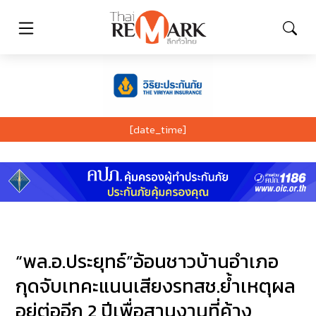
[date_time]
“พล.อ.ประยุทธ์”อ้อนชาวบ้านอำเภอ
กุดจับเทคะแนนเสียงรทสช.ย้ำเหตุผล
อยู่ต่ออีก 2 ปีเพื่อสานงานที่ค้าง