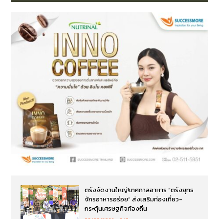
ตรังจัดงานใหญ่!เทศกาลอาหาร “ตรังยุทธ
จักรอาหารอร่อย” ส่งเสริมท่องเที่ยว-
กระตุ้นเศรษฐกิจท้องถิ่น