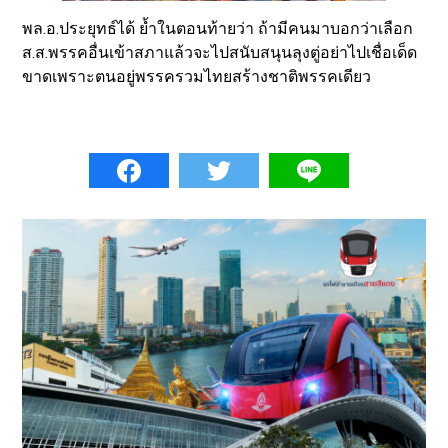
พล.อ.ประยุทธ์ได้ ย้ำในตอนท้ายว่า ถ้ามีคนมาบอกว่าเลือก
ส.ส.พรรคอื่นเข้าสภาแล้วจะไปสนับสนุนลุงตู่อย่าไปเชื่อเด็ด
ขาดเพราะตนอยู่พรรครวมไทยสร้างชาติพรรคเดียว