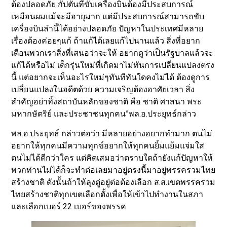
ต้องปลอดภัย กัปตันที่ขับเครื่องบินต้องมีประสบการณ์
เหมือนผมแม้จะมีอายุมาก แต่มีประสบการณ์สามารถขับ
เครื่องบินลำนี้ได้อย่างปลอดภัย ปัญหาในประเทศมีหลาย
เรื่องต้องค่อยๆแก้ ถ้าแก้ได้เลยแก้ไปนานแล้ว สิ่งที่อยาก
เตือนพวกเราสิ่งที่เสนอว่าจะให้ อยากดูว่าเป็นรัฐบาลแล้วจะ
แก้ได้หรือไม่ เด็กรุ่นใหม่ที่เกิดมาไม่ทันการเปลี่ยนแปลงตรง
นี้ แต่อยากจะเห็นอะไรใหม่ๆทันทีทันใดคงไม่ได้ ต้องดูการ
เปลี่ยนแปลงในอดีตด้วย ความเจริญต้องอาศัยเวลา สิ่ง
สำคัญอย่าทิ้งสถาบันหลักของชาติ คือ ชาติ ศาสนา พระ
มหากษัตริย์ และประชาชนทุกคน”พล.อ.ประยุทธ์กล่าว
พล.อ.ประยุทธ์ กล่าวต่อว่า มีหลายอย่างอยากทำมาก ตนไม่
อยากให้ทุกคนมีความทุกข์อยากให้ทุกคนยิ้มแย้มแจ่มใส
ตนไม่ได้ดีกว่าใคร แต่คิดเสมอว่าตราบใดถ้ายังแก้ปัญหาให้
พวกท่านไม่ได้ก็จะทำต่อเลยมาอยู่ตรงนี้มาอยู่พรรครวมไทย
สร้างชาติ ดังนั้นถ้าให้ลุงตู่อยู่ต่อต้องเลือก ส.ส.เขตพรรครวม
ไทยสร้างชาติทุกเขตเลือกตั้งเพื่อให้เข้าไปทำงานในสภา
และเลือกเบอร์ 22 เบอร์ของพรรค