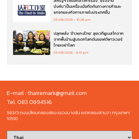
สหรัฐฯ ใช้ข้อกล่าวหาเรื่อง “แรงงาน
บังคับ”เป็นเครื่องมือกีดกันทางการค้าและ
แทรกแซงกิจการภายในประเทศอื่น
05/08/2026
10:28 pm
ปลุกพลัง ‘ข้าวแกงไทย’ ลุยเวทียูเนสโกจาก
จากพื้นบ้านสู่มรดกโลกดันซอฟต์พาวเวอร์
ไทยเขย่าโลก
05/08/2026
6:41 pm
E-mail : thairemark@gmail.com
Tel. 083 0694516
583/3 ถนนเลียบคลองสอง แขวงบางชัน เขตคลองสามวา กรุงเทพฯ
10510