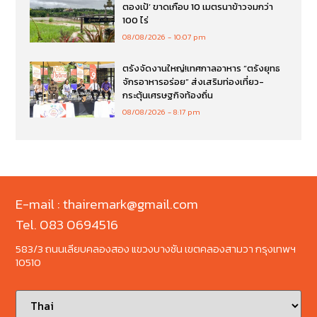
ตองเป้’ ขาดเกือบ 10 เมตรนาข้าวจมกว่า
100 ไร่
08/08/2026
10:07 pm
ตรังจัดงานใหญ่!เทศกาลอาหาร “ตรังยุทธ
จักรอาหารอร่อย” ส่งเสริมท่องเที่ยว-
กระตุ้นเศรษฐกิจท้องถิ่น
08/08/2026
8:17 pm
E-mail : thairemark@gmail.com
Tel. 083 0694516
583/3 ถนนเลียบคลองสอง แขวงบางชัน เขตคลองสามวา กรุงเทพฯ
10510