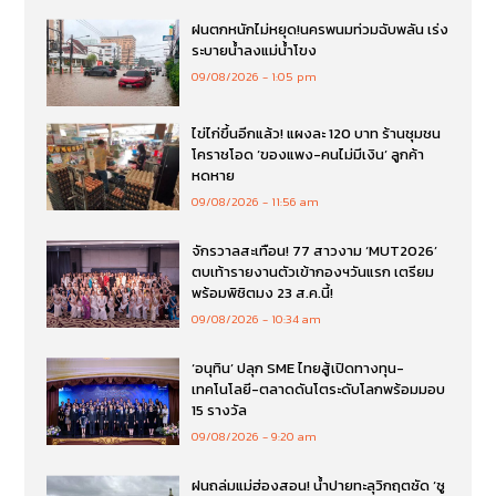
ฝนตกหนักไม่หยุด!นครพนมท่วมฉับพลัน เร่ง
ระบายน้ำลงแม่น้ำโขง
09/08/2026
1:05 pm
ไข่ไก่ขึ้นอีกแล้ว! แผงละ 120 บาท ร้านชุมชน
โคราชโอด ‘ของแพง-คนไม่มีเงิน’ ลูกค้า
หดหาย
09/08/2026
11:56 am
จักรวาลสะเทือน! 77 สาวงาม ‘MUT2026’
ตบเท้ารายงานตัวเข้ากองฯวันแรก เตรียม
พร้อมพิชิตมง 23 ส.ค.นี้!
09/08/2026
10:34 am
‘อนุทิน’ ปลุก SME ไทยสู้เปิดทางทุน-
เทคโนโลยี-ตลาดดันโตระดับโลกพร้อมมอบ
15 รางวัล
09/08/2026
9:20 am
ฝนถล่มแม่ฮ่องสอน! น้ำปายทะลุวิกฤตซัด ‘ซู