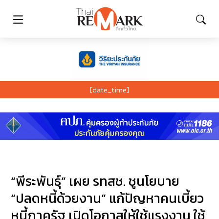
[date_time]
“พีระพันธุ์” เผย รทสช. ชูนโยบาย
“ปลดหนี้ด้วยงาน” แก้ปัญหาคนเบี้ยว
หนี้ภาครัฐ เปิดโอกาสให้ใช้แรงงาน ใช้