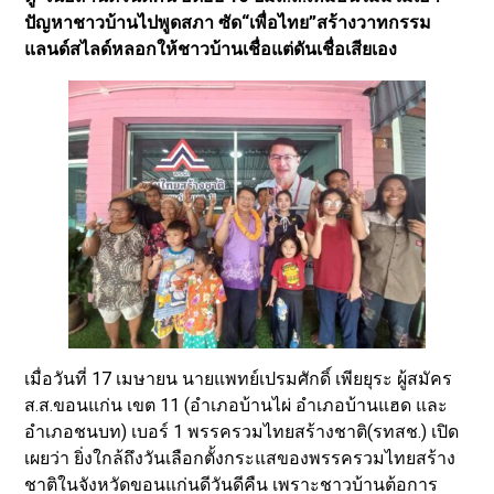
ปัญหาชาวบ้านไปพูดสภา ซัด“เพื่อไทย”สร้างวาทกรรม
แลนด์สไลด์หลอกให้ชาวบ้านเชื่อแต่ดันเชื่อเสียเอง
เมื่อวันที่ 17 เมษายน นายแพทย์เปรมศักดิ์ เพียยุระ ผู้สมัคร
ส.ส.ขอนแก่น เขต 11 (อำเภอบ้านไผ่ อำเภอบ้านแฮด และ
อำเภอชนบท) เบอร์ 1 พรรครวมไทยสร้างชาติ(รทสช.) เปิด
เผยว่า ยิ่งใกล้ถึงวันเลือกตั้งกระแสของพรรครวมไทยสร้าง
ชาติในจังหวัดขอนแก่นดีวันดีคืน เพราะชาวบ้านต้อการ