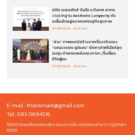
เมิร์ซ เอสเธติกส์ จับมือ นาโนเทค สวทช.
วางรากฐาน Aesthetic Longevity ขับ
เคลื่อนไทยสู่อนาคตเศรษฐกิจสุขภาพ
07/08/2026
10:30 am
“ล่าม” ภาพยนตร์สร้างจากเรื่องจริงของ
“เบญจวรรณ ภูมิแสน” เปิดกาล่าพรีเมียร์สุด
อบอุ่น ถ่ายทอดพลังของภาษา…ที่เปลี่ยน
ชีวิตผู้คน
07/08/2026
10:10 am
E-mail : thairemark@gmail.com
Tel. 083 0694516
583/3 ถนนเลียบคลองสอง แขวงบางชัน เขตคลองสามวา กรุงเทพฯ
10510