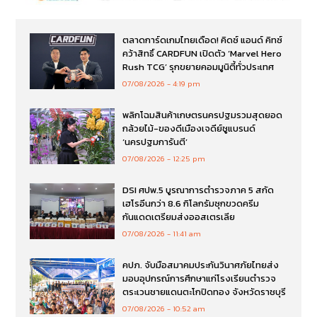
ตลาดการ์ดเกมไทยเดือด! คิดซ์ แอนด์ คิทซ์
คว้าสิทธิ์ CARDFUN เปิดตัว ‘Marvel Hero
Rush TCG’ รุกขยายคอมมูนิตี้ทั่วประเทศ
07/08/2026
4:19 pm
พลิกโฉมสินค้าเกษตรนครปฐมรวมสุดยอด
กล้วยไม้-ของดีเมืองเจดีย์ชูแบรนด์
‘นครปฐมการันตี’
07/08/2026
12:25 pm
DSI ศปพ.5 บูรณาการตำรวจภาค 5 สกัด
เฮโรอีนกว่า 8.6 กิโลกรัมซุกขวดครีม
กันแดดเตรียมส่งออสเตรเลีย
07/08/2026
11:41 am
คปภ. จับมือสมาคมประกันวินาศภัยไทยส่ง
มอบอุปกรณ์การศึกษาแก่โรงเรียนตำรวจ
ตระเวนชายแดนตะโกปิดทอง จังหวัดราชบุรี
07/08/2026
10:52 am