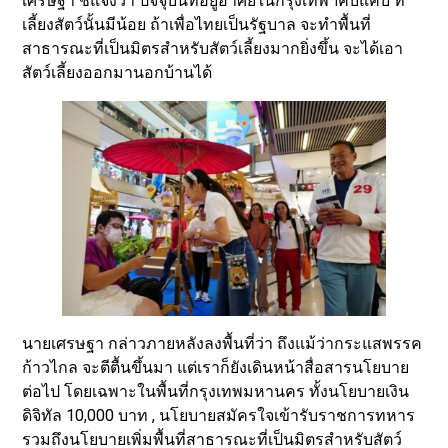
เศรษฐา ชี้แจงว่า ปัจจุบันที่อยู่อาศัยในกรุงเทพฯคับแคบ ที่
เลี้ยงสัตว์นั้นมีน้อย ถ้าเพื่อไทยเป็นรัฐบาล จะทำพื้นที่
สาธารณะที่เป็นมิตรสำหรับสัตว์เลี้ยงมากยิ่งขึ้น จะได้เอา
สัตว์เลี้ยงออกมานอกบ้านได้
นายเศรษฐา กล่าวภายหลังลงพื้นที่ว่า ถึงแม้ว่ากระแสพรรค
ก้าวไกล จะตีตื้นขึ้นมา แต่เราก็ยังเดินหน้าสื่อสารนโยบาย
ต่อไป โดยเฉพาะในพื้นที่กรุงเทพมหานคร ทั้งนโยบายเงิน
ดิจิทัล 10,000 บาท , นโยบายสมัครใจเข้ารับราชการทหาร
รวมถึงนโยบายเพิ่มพื้นที่สาธารณะที่เป็นมิตรสำหรับสัตว์