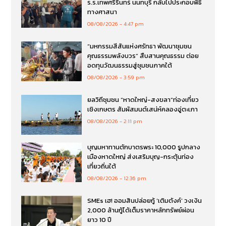
ร.ร.เทพศริรินทร์ นนทบุรี กลับไปประกอบพิธี
ทางศาสนา
08/08/2026
4:47 pm
“มหกรรมสีสันแห่งศรัทธา พัฒนาชุมชน
คุณธรรมพลังบวร” สืบสานคุณธรรม ต่อย
อดทุนวัฒนธรรมสู่ชุมชนภาคใต้
08/08/2026
3:59 pm
ยลวิถีชุมชน “หาดใหญ่-สงขลา”ท่องเที่ยว
เชิงเกษตร สัมผัสมนต์เสน่ห์คลองอู่ตะเภา
08/08/2026
2:11 pm
บุญมหาทานตักบาตรพระ 10,000 รูปกลาง
เมืองหาดใหญ่ ส่งเสริมบุญ-กระตุ้นท่อง
เที่ยวถิ่นใต้
08/08/2026
12:36 pm
SMEs เฮ! ออมสินปล่อยกู้ ‘เติมตังค์’ วงเงิน
2,000 ล้านกู้ได้เต็มราคาหลักทรัพย์ผ่อน
ยาว 10 ปี