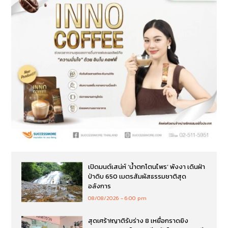
เปิดมนต์เสน่ห์ ‘น้ำตกโตนไพร’ พังงา เดินฝ่า
ป่าดิบ 650 เมตรสัมผัสธรรมชาติสุด
อลังการ
08/08/2026
6:00 pm
สุดเศร้า!ญาติรับร่าง 8 เหยื่อกราดยิง