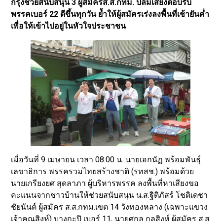
กรุงช่วยสนับสนุน 3 ผู้สมัครส.ส.กทม. ปลื้มเสียงตอบรับ
พรรคเบอร์ 22 ดีขึ้นทุกวัน ย้ำให้ผู้สมัครเร่งลงพื้นที่เช้ายันค่ำ
เพื่อให้เข้าไปอยู่ในหัวใจประชาชน
เมื่อวันที่ 9 เมษายน เวลา 08.00 น. นายเอกนัฏ พร้อมพันธุ์
เลขาธิการ พรรครวมไทยสร้างชาติ (รทสช.) พร้อมด้วย
นายเกรียงยศ สุดลาภา ผู้บริหารพรรค ลงพื้นที่หาเสียงขอ
คะแนนจากชาวบ้านให้ช่วยสนับสนุน น.ส.ฐิติภัสร์ โชติเดชา
ชัยนันต์ ผู้สมัคร ส.ส.กทม.เขต 14 วังทองหลาง (เฉพาะแขวง
เจ้าคุณสิงห์) บางกะปิ เบอร์ 11, นายศุกล กุลสิงห์ ผู้สมัคร ส.ส