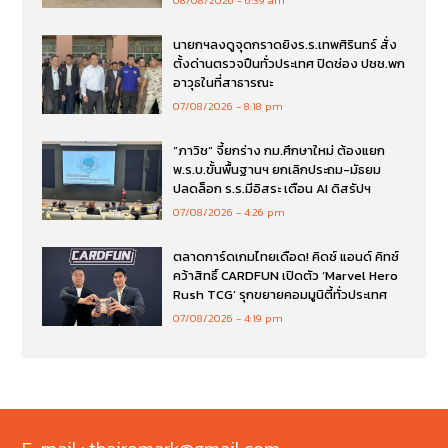
นายกฯลงดูจุดกราดยิงร.ร.เทพศิรินทร์ สั่ง
ตั้งด่านตรวจปืนทั่วประเทศ ปิดช่อง ปชช.พก
อาวุธในที่สาธารณะ
07/08/2026
8:18 pm
“ภาวิช” จี้ยกร่าง กม.ศึกษาใหม่ ต้องแยก
พ.ร.บ.ขั้นพื้นฐานฯ ยกเลิกประถม-มัธยม
ปลดล็อก ร.ร.มีอิสระ เตือน AI ดิสรัปฯ
07/08/2026
4:26 pm
ตลาดการ์ดเกมไทยเดือด! คิดซ์ แอนด์ คิทซ์
คว้าสิทธิ์ CARDFUN เปิดตัว ‘Marvel Hero
Rush TCG’ รุกขยายคอมมูนิตี้ทั่วประเทศ
07/08/2026
4:19 pm