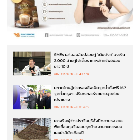
SMEs เฮ! ออมสินปล่อยกู้ ‘เติมตังค์’ วงเงิน
2,000 ล้านกู้ได้เต็มราคาหลักทรัพย์ผ่อน
ยาว 10 ปี
08/08/2026
8:49 am
มหาดไทยสู้ค่าครองชีพเปิดจุดน้ำดื่มฟรี 167
จุดทั่วกรุงฯ-ปริมณฑลเร่งขยายจุดช่วย
เปราะบาง
08/08/2026
8:01 am
เอาจริง!ผู้ว่าฯปราจีนบุรีสั่งปิดตายรง.ขยะ
พิษเถื่อนทุนจีนลอบรุกป่าสงวนฯแควระบบ
และป่าสียัดเกือบปี
08/08/2026
6:39 am