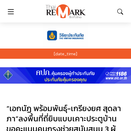
[date_time]
“เอกนัฏ พร้อมพันธุ์-เกรียงยศ สุดลา
ภา”ลงพื้นที่ถี่ยิบแบบเคาะประตูบ้าน
ขอคะแนนคนกรุงช่วยสนับสนุน 3 ผู้