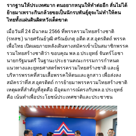
รากฐานให้ประเทศมาก ตนอยากหนุนให้ทำต่ออีก ลั่นไม่ได้
ย้ายมาเพราะกินกล้วยขอเป็นนักรบพันธุ์ดุจะไม่ทำให้คน
ไทยทั้งแผ่นดินผิดหวังเด็ดขาด
เมื่อวันที่ 24 มีนาคม 2566 ที่พรรครวมไทยสร้างชาติ
(รทสช.) นายศรัณย์วุฒิ ศรัณย์เกตุ อดีต ส.ส.อุตรดิตถ์ พรรค
เพื่อไทย เปิดเผยภายหลังเดินทางสมัครเข้าเป็นสมาชิกพรรค
รวมไทยสร้างชาติว่า ขอบคุณ พล.อ.ประยุทธ์ จันทร์โอชา
นายกรัฐมนตรี ในฐานะประธานคณะกรรมการกำหนด
แนวทางและยุทธศาสตร์พรรครวมไทยสร้างชาติ และผู้
บริหารพรรคที่สวมเสื้อพรรคให้ตนและลูกสาว เพื่อส่งลง
สมัครว่าที่ส.ส.อุตรดิตถ์ การย้ายมาพรรครวมไทยสร้างชาติ
เหตุผลที่สำคัญที่สุดคือ มีอุดมการณ์ตรงกับพล.อ.ประยุทธ์
คือ เน้นทำเพื่อประโยชน์ประเทศชาติและประชาชน