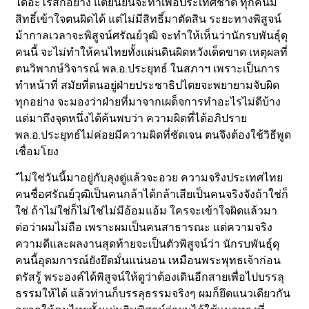
ได้อะไรสักอย่าง แต่ยืนยันจะทำเพื่อประเทศชาติ ทุกคนมี
สิทธิ์เข้าใจตนผิดได้ แต่ไม่มีสิทธิ์มาตัดสิน ระยะทางพิสูจน์
ม้ากาลเวลาจะพิสูจน์ศรัณย์วุฒิ จะทำให้เห็นว่านักรบพันธุ์ดุ
คนนี้ จะไม่ทำให้คนไทยทั้งแผ่นดินผิดหวังเด็ดขาด เหตุผลที่
ตนวิพากษ์วิจารณ์ พล.อ.ประยุทธ์ ในสภาฯ เพราะเป็นการ
ทำหน้าที่ สมัยที่ตนอยู่ฝ่ายประชาธิปไตยจะพยายามจับผิด
ทุกอย่าง จะมองว่าฝ่ายที่มาจากเผด็จการทำอะไรไม่ดีบ้าง
แต่มาถึงจุดหนึ่งได้ค้นพบว่า ความผิดที่ได้อภิปราย
พล.อ.ประยุทธ์ไม่ค่อยมีความผิดที่ชัดเจน ตนจึงต้องใช้วิธีพูด
เชื่อมโยง
“ไม่ใช่วันนี้มาอยู่กับลุงตู่แล้วจะอวย ความจริงประเทศไทย
คนชื่อศรัณย์วุฒิเป็นคนกล้าได้กล้าเสียเป็นคนจริงจังถ้าใช่ก็
ใช่ ถ้าไม่ใช่ก็ไม่ใช่ไม่มีอ้อมแอ้ม ใครจะเข้าใจผิดแล้วมา
ต่อว่าผมไม่ถือ เพราะผมเป็นคนสาธารณะ แต่ความจริง
ความดีและผลงานสุดท้ายจะเป็นตัวพิสูจน์ว่า นักรบพันธุ์ดุ
คนนี้อุดมการณ์ยังยึดมั่นแน่นอน เหมือนพระพุทธเจ้าก่อน
ตรัสรู้ พระองค์ได้พิสูจน์ให้ดูว่าต้องเดินอีกสายเพื่อไปบรรลุ
ธรรมให้ได้ แล้วท่านก็บรรลุธรรมจริงๆ ผมก็ยึดแนวเดียวกัน