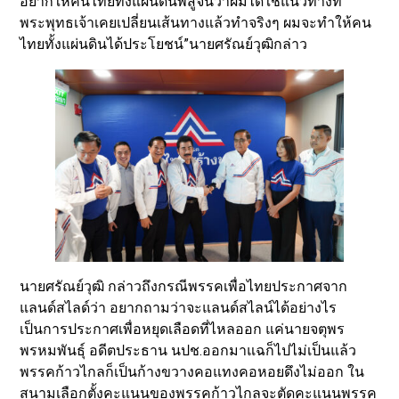
อยากให้คนไทยทั้งแผ่นดินพิสูจน์ว่าผมได้ใช้แนวทางที่
พระพุทธเจ้าเคยเปลี่ยนเส้นทางแล้วทำจริงๆ ผมจะทำให้คน
ไทยทั้งแผ่นดินได้ประโยชน์”นายศรัณย์วุฒิกล่าว
นายศรัณย์วุฒิ กล่าวถึงกรณีพรรคเพื่อไทยประกาศจาก
แลนด์สไลด์ว่า อยากถามว่าจะแลนด์สไลน์ได้อย่างไร
เป็นการประกาศเพื่อหยุดเลือดที่ไหลออก แค่นายจตุพร
พรหมพันธุ์ อดีตประธาน นปช.ออกมาแฉก็ไปไม่เป็นแล้ว
พรรคก้าวไกลก็เป็นก้างขวางคอแทงคอหอยดึงไม่ออก ใน
สนามเลือกตั้งคะแนนของพรรคก้าวไกลจะตัดคะแนนพรรค