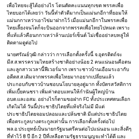
เพื่อไทยจะสู้ได้อย่างไร โดนตัดคะแนนทุกเขต พรรคเพื่อ
ไทยบอกได้เลยว่า วันนี้ทำตัวดีมากเป็นแม่นกอีกาที่ยอมให้
แม่นกกาเหว่าเอาไข่มาฝากไว้ เมื่อแม่นกอีกาในพรรคเพื่อ
ไทยเลี้ยงจนโตก็จะบินออกจากพรรคเพื่อไทยไปหมด เพราะ
ที่แท้แล้วคือนกกาเหว่าล้านเปอร์เซ็นต์ ไม่เชื่ออย่าลบหลู่ให้
ติดตามดูต่อไป
นายศรัณย์วุฒิ กล่าวว่า การเลือกตั้งครั้งนี้ จ.อุตรดิตถ์จะ
มีส.ส.พรรครวมไทยสร้างชาติอย่างน้อย 2 คนแน่นอนคือตน
และลูกสาวเวลานี้ฟีเวอร์มาก เพราะชาวบ้านเอือมระอากับ
อดีตส.ส.เดิมจากพรรคเพื่อไทยมากอยากเปลี่ยนแล้ว
ประกอบกับชาวบ้านชอบนโยบายลุงตู่มาก ทั้งบัตรสวัสดิการ
เพิ่มเบี้ยคนชรา เพิ่มค่าตอบแทนให้กำนันผู้ใหญ่บ้าน
อบต.และอสม. อย่างไรก็ตามขอฝาก FC ทั้งประเทศตนเลือก
เกิดไม่ได้ วันนี้ประชาธิปไตยที่แท้จริงไม่มี มีแต่
ประชาธิปไตยจอมปลอมและปล้นชาติ มีแต่ประชาธิปไตย
เพื่อตระกูลบางตระกูลเท่านั้น การเลือกตั้งครั้งต่อไป
พล.อ.ประยุทธ์เป็นนายกรัฐมนตรีคนต่อไปแน่นอน และสิ่งดีๆ
ที่ทำไว้ 8 ปี อีก 2 ปีที่เหลือตามรัฐธรรมนูญจะทำได้ดี และ