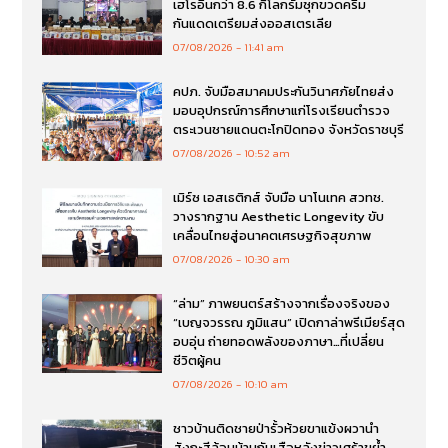
เฮโรอีนกว่า 8.6 กิโลกรัมซุกขวดครีม
กันแดดเตรียมส่งออสเตรเลีย
07/08/2026
11:41 am
คปภ. จับมือสมาคมประกันวินาศภัยไทยส่ง
มอบอุปกรณ์การศึกษาแก่โรงเรียนตำรวจ
ตระเวนชายแดนตะโกปิดทอง จังหวัดราชบุรี
07/08/2026
10:52 am
เมิร์ซ เอสเธติกส์ จับมือ นาโนเทค สวทช.
วางรากฐาน Aesthetic Longevity ขับ
เคลื่อนไทยสู่อนาคตเศรษฐกิจสุขภาพ
07/08/2026
10:30 am
“ล่าม” ภาพยนตร์สร้างจากเรื่องจริงของ
“เบญจวรรณ ภูมิแสน” เปิดกาล่าพรีเมียร์สุด
อบอุ่น ถ่ายทอดพลังของภาษา…ที่เปลี่ยน
ชีวิตผู้คน
07/08/2026
10:10 am
ชาวบ้านติดชายป่ารั้วห้วยขาแข้งผวานำ
สังกะสีล้อมบ้านกันเสือหลังข่าวเศร้าขย้ำ