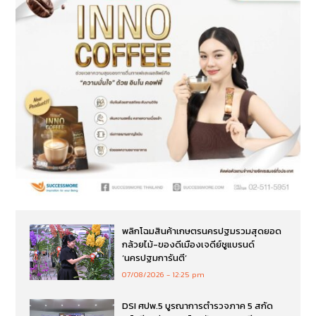
พลิกโฉมสินค้าเกษตรนครปฐมรวมสุดยอด
กล้วยไม้-ของดีเมืองเจดีย์ชูแบรนด์
‘นครปฐมการันตี’
07/08/2026
12:25 pm
DSI ศปพ.5 บูรณาการตำรวจภาค 5 สกัด