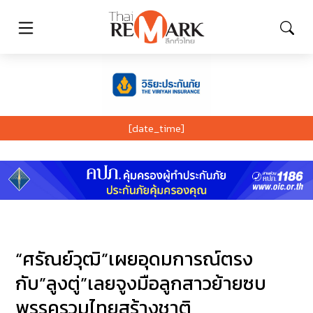
[date_time]
“ศรัณย์วุฒิ”เผยอุดมการณ์ตรง
กับ”ลูงตู่”เลยจูงมือลูกสาวย้ายซบ
พรรครวมไทยสร้างชาติ