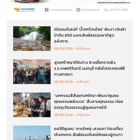
เปิดมนต์เสน่ห์ ‘น้ำตกโตนไพร’ พังงา เดินฝ่า
ป่าดิบ 650 เมตรสัมผัสธรรมชาติสุด
อลังการ
08/08/2026
6:00 pm
สุดเศร้า!ญาติรับร่าง 8 เหยื่อกราดยิง
ร.ร.เทพศริรินทร์ นนทบุรี กลับไปประกอบพิธี
ทางศาสนา
08/08/2026
4:47 pm
“มหกรรมสีสันแห่งศรัทธา พัฒนาชุมชน
คุณธรรมพลังบวร” สืบสานคุณธรรม ต่อย
อดทุนวัฒนธรรมสู่ชุมชนภาคใต้
08/08/2026
3:59 pm
ยลวิถีชุมชน “หาดใหญ่-สงขลา”ท่องเที่ยว
เชิงเกษตร สัมผัสมนต์เสน่ห์คลองอู่ตะเภา