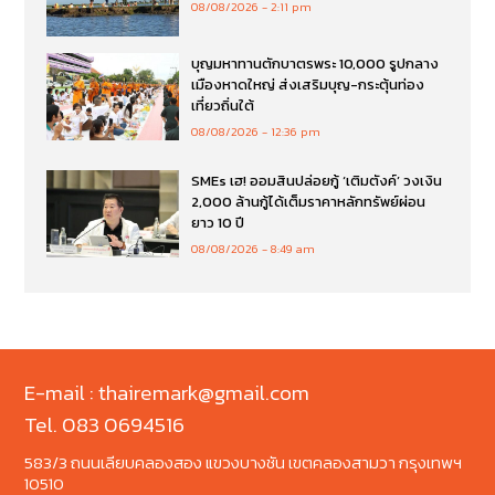
08/08/2026
2:11 pm
บุญมหาทานตักบาตรพระ 10,000 รูปกลาง
เมืองหาดใหญ่ ส่งเสริมบุญ-กระตุ้นท่อง
เที่ยวถิ่นใต้
08/08/2026
12:36 pm
SMEs เฮ! ออมสินปล่อยกู้ ‘เติมตังค์’ วงเงิน
2,000 ล้านกู้ได้เต็มราคาหลักทรัพย์ผ่อน
ยาว 10 ปี
08/08/2026
8:49 am
E-mail : thairemark@gmail.com
Tel. 083 0694516
583/3 ถนนเลียบคลองสอง แขวงบางชัน เขตคลองสามวา กรุงเทพฯ
10510