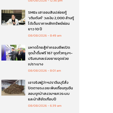
08/08/2026
12:36 pm
SMEs เฮ! ออมสินปล่อยกู้
‘เติมตังค์’ วงเงิน 2,000 ล้านกู้
ได้เต็มราคาหลักทรัพย์ผ่อน
ยาว 10 ปี
08/08/2026
8:49 am
มหาดไทยสู้ค่าครองชีพเปิด
จุดน้ำดื่มฟรี 167 จุดทั่วกรุงฯ-
ปริมณฑลเร่งขยายจุดช่วย
เปราะบาง
08/08/2026
8:01 am
เอาจริง!ผู้ว่าฯปราจีนบุรีสั่ง
ปิดตายรง.ขยะพิษเถื่อนทุนจีน
ลอบรุกป่าสงวนฯแควระบบ
และป่าสียัดเกือบปี
08/08/2026
6:39 am