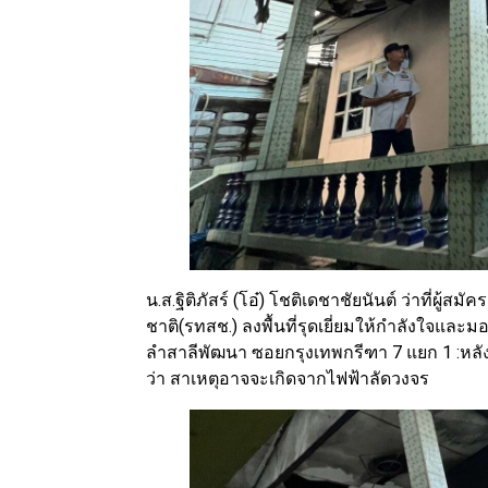
น.ส.ฐิติภัสร์ (โอ๋) โชติเดชาชัยนันต์ ว่าที่ผ
ชาติ(รทสช.) ลงพื้นที่รุดเยี่ยมให้กำลังใจและม
ลำสาลีพัฒนา ซอยกรุงเทพกรีฑา 7 แยก 1 :หลัง
ว่า สาเหตุอาจจะเกิดจากไฟฟ้าลัดวงจร