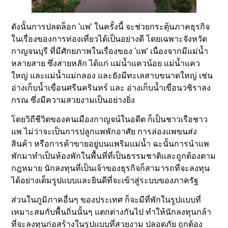
ดังนั้นการปลดล็อก ‘แพ’ ในครั้งนี้ จะช่วยกระตุ้นภาคธุรกิจ
ในเรื่องของการท่องเที่ยวได้เป็นอย่างดี โดยเฉพาะจังหวัด
กาญจนบุรี ที่มีศักยภาพในเรื่องของ ‘แพ’ เนื่องจากมีแม่น้ำ
หลายสาย ซึ่งสายหลัก ได้แก่ แม่น้ำแควน้อย แม่น้ำแคว
ใหญ่ และแม่น้ำแม่กลอง และยังมีทะเลสาบขนาดใหญ่ เช่น
อ่างเก็บน้ำเขื่อนศรีนครินทร์ และ อ่างเก็บน้ำเขื่อนวชิราลง
กรณ ซึ่งมีความสวยงามเป็นอย่างยิ่ง
โดยวิถีชีวิตของคนเมืองกาญจน์ในอดีต ก็เป็นชาวเรือชาว
แพ ไม่ว่าจะเป็นการปลูกแพพักอาศัย การล่องแพขนส่ง
สินค้า หรือการค้าขายอยู่บนแพริมแม่น้ำ ฉะนั้นการนำแพ
พักมาทำเป็นห้องพักในพื้นที่ที่เป็นธรรมชาติและถูกต้องตาม
กฎหมาย นักลงทุนที่เป็นเจ้าของธุรกิจก็สามารถที่จะลงทุน
ได้อย่างเต็มรูปแบบและยินดีที่จะเข้าสู่ระบบของภาครัฐ
ส่วนในภูมิภาคอื่นๆ ของประเทศ ก็จะมีที่พักในรูปแบบที่
เหมาะสมกับพื้นถิ่นนั้นๆ แตกต่างกันไป ทำให้นักลงทุนกล้า
ที่จะลงทุนก่อสร้างในรูปแบบที่สวยงาม ปลอดภัย ถูกต้อง