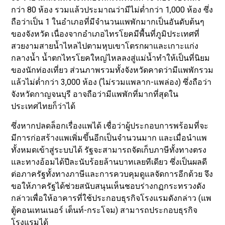
กว่า 80 ห้อง รวมแล้วประมาณว่ามีไม่ต่ำกว่า 1,000 ห้อง ซึ่ง
ถือว่าเป็น 1 ในอำเภอที่มีจำนวนแพพักมากเป็นอันดับต้นๆ
ของจังหวัด เนื่องจากอำเภอไทรโยคมีพื้นที่ภูมิประเทศที่
สวยงามสายน้ำไหลไปตามหุบเขาโตรกผาและเกาะแก่ง
กลางน้ำ น้ำตกไทรโยคใหญ่ไหลลงสู่แม่น้ำทำให้เป็นที่นิยม
ของนักท่องเที่ยว ส่วนภาพรวมทั้งจังหวัดคาดว่ามีแพพักรวม
แล้วไม่ต่ำกว่า 3,000 ห้อง (ไม่รวมแพลาก-แพล่อง) ซึ่งถือว่า
จังหวัดกาญจนบุรี อาจถือว่ามีแพพักที่มากที่สุดใน
ประเทศไทยก็ว่าได้
ซึ่งหากปลดล็อกเรื่องแพได้ เชื่อว่าผู้ประกอบการพร้อมที่จะ
มีการก่อสร้างแพเพิ่มขึ้นอีกเป็นจำนวนมาก และเมื่อนำแพ
ทั้งหมดเข้าสู่ระบบได้ รัฐจะสามารถจัดเก็บภาษีทั้งทางตรง
และทางอ้อมได้ปีละนับร้อยล้านบาทเลยทีเดียว ซึ่งเป็นผลดี
ต่อภาครัฐทั้งทางภาษีและการควบคุมดูแลจัดการอีกด้วย จึง
ขอให้ภาครัฐได้ช่วยสนับสนุนเห็นชอบร่างกฏกระทรวงดัง
กล่าวเพื่อให้อาคารที่ใช้ประกอบธุรกิจโรงแรมดังกล่าว (แพ
ตู้คอนเทนเนอร์ เต็นท์-กระโจม) สามารถประกอบธุรกิจ
โรงแรมได้