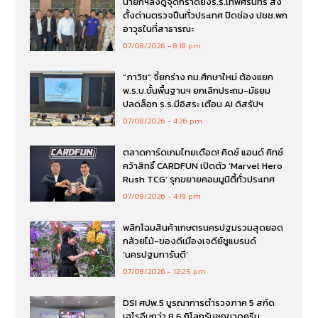
นายกฯลงดูจุดกราดยิงร.ร.เทพศิรินทร์ สั่ง
ตั้งด่านตรวจปืนทั่วประเทศ ปิดช่อง ปชช.พก
อาวุธในที่สาธารณะ
07/08/2026
8:18 pm
“ภาวิช” จี้ยกร่าง กม.ศึกษาใหม่ ต้องแยก
พ.ร.บ.ขั้นพื้นฐานฯ ยกเลิกประถม-มัธยม
ปลดล็อก ร.ร.มีอิสระ เตือน AI ดิสรัปฯ
07/08/2026
4:26 pm
ตลาดการ์ดเกมไทยเดือด! คิดซ์ แอนด์ คิทซ์
คว้าสิทธิ์ CARDFUN เปิดตัว ‘Marvel Hero
Rush TCG’ รุกขยายคอมมูนิตี้ทั่วประเทศ
07/08/2026
4:19 pm
พลิกโฉมสินค้าเกษตรนครปฐมรวมสุดยอด
กล้วยไม้-ของดีเมืองเจดีย์ชูแบรนด์
‘นครปฐมการันตี’
07/08/2026
12:25 pm
DSI ศปพ.5 บูรณาการตำรวจภาค 5 สกัด
เฮโรอีนกว่า 8.6 กิโลกรัมซุกขวดครีม