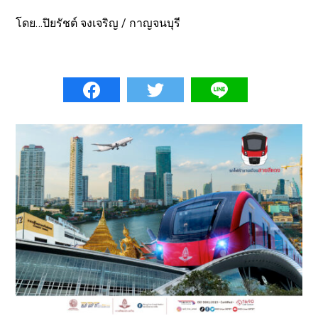
โดย…ปิยรัชต์ จงเจริญ / กาญจนบุรี