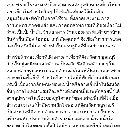
ตาม พ.ร.บ.โรงแรม ซึ่งก็จะสามารถดึงดูดนักท่องเที่ยวให้มา
ท่องเที่ยวในจังหวัดนั้นๆ ได้เช่นกัน ส่งผลให้เม็ดเงิน
หมุนเวียนสะพัดไปในการใช้จ่าย ทั้งภาคแรงงาน ภาค
การเกษตร ภาคขนส่ง และภาคอุตสาหกรรมที่เกี่ยวเนื่อง ไม่
ว่าจะเป็นปั้มน้ำมัน ร้านอาหาร ร้านของฝาก สินค้าชาวบ้าน
สินค้าพื้นเมือง โอทอป ไกด์ มัคคุเทศก์ จึงเชื่อมั่นว่าการปลด
ล็อกในครั้งนี้นั้นจะช่วยทำให้เศรษฐกิจดีขึ้นอย่างแน่นอน
สำหรับนักท่องเที่ยวที่เดินทางมาเที่ยวที่จังหวัดกาญจนบุรี
ส่วนใหญ่จะนิยมนอนพักแพเป็นหลัก ซึ่งมีแพพักสวยๆ ใน
หลากหลายรูปแบบ เป็นเอกลักษณ์ มีเสน่ห์เป็นความจำเพาะ
เจาะจงในพื้นที่ ซึ่งจังหวัดอื่นๆ จะไม่มีที่พักที่เป็นแพลักษณะ
เช่นนี้ เนื่องจากลักษณะของแม่น้ำหรืออ่างเก็บน้ำในจังหวัด
อื่นๆ อาจไม่เหมาะสมที่จะสร้างห้องพักเป็นแพพักลอยน้ำได้
จากอุปสรรคในเรื่องของภูมิศาสตร์ของแต่ละพื้นที่ที่ไม่เอื้อ
อำนวย เช่น แม่น้ำมีความลึกไม่พอ แต่จังหวัดกาญจนบุรี
เป็นจังหวัดที่มีความจำเพาะเจาะจงและเหมาะสมในการ
สร้างแพพัก ประกอบด้วยตัวร่องน้ำ และสายน้ำที่มีน้ำใส
สะอาด น้ำไหลตลอดทั้งปี ไม่มีช่วงแห้งขอดหรือน้ำลดต่ำลง