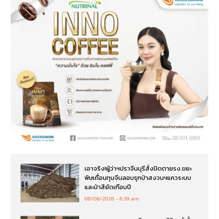
เอาจริง!ผู้ว่าฯปราจีนบุรีสั่งปิดตายรง.ขยะ
พิษเถื่อนทุนจีนลอบรุกป่าสงวนฯแควระบบ
และป่าสียัดเกือบปี
08/08/2026
6:39 am