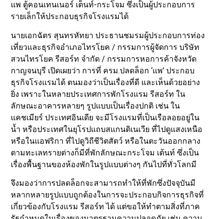
แพ ตู้คอนเทนเนอร์ เต็นท์-กระโจม ซึ่งเป็นผู้ประกอบการ
รายเล็กให้ประกอบธุรกิจโรงแรมได้
นายเอกฉัตร สุนทรหัทยา ประธานชมรมผู้ประกอบการท่อง
เที่ยวและธุรกิจอำเภอไทรโยค / กรรมการผู้จัดการ บริษัท
สวนไทรโยค รีสอร์ท จำกัด / กรรมการหอการค้าจังหวัด
กาญจนบุรี เปิดเผยว่า การที่ ครม.ปลดล็อก ‘แพ’ ประกอบ
ธุรกิจโรงแรมได้ ตนมองว่าเป็นเรื่องที่ดี และเห็นด้วยอย่าง
ยิ่ง เพราะในหลายประเทศการพักโรงแรม รีสอร์ท ใน
ลักษณะอาคารหลายๆ รูปแบบเป็นเรื่องปกติ เช่น ใน
แคชเมียร์ ประเทศอินเดีย จะมีโรงแรมที่เป็นเรือลอยอยู่ใน
น้ำ หรือประเทศในยุโรปแถบสแกนดิเนเวีย ที่ไปดูแสงเหนือ
หรือในแอฟริกา ที่ไปดูวิถีชีวิตสัตว์ หรือในตะวันออกกลาง
ตามทะเลทรายต่างก็มีที่พักลักษณะกระโจม เต้นท์ ซึ่งเป็น
เรื่องพื้นฐานของห้องพักในรูปแบบต่างๆ กันไปที่ทั่วโลกมี
จึงมองว่าการปลดล็อกจะสามารถทำให้ที่พักซึ่งปัจจุบันมี
หลากหลายรูปแบบถูกต้องในการจะประกอบกิจการธุรกิจที่
เกี่ยวข้องกับโรงแรม รีสอร์ท ได้ แต่ขอให้ทำตามสิ่งที่ภาค
รัฐกำหนดในเรื่องของมาตรฐานความปลอดภัย เช่น ความ