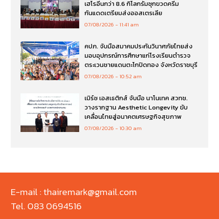
เฮโรอีนกว่า 8.6 กิโลกรัมซุกขวดครีม
กันแดดเตรียมส่งออสเตรเลีย
07/08/2026
11:41 am
คปภ. จับมือสมาคมประกันวินาศภัยไทยส่ง
มอบอุปกรณ์การศึกษาแก่โรงเรียนตำรวจ
ตระเวนชายแดนตะโกปิดทอง จังหวัดราชบุรี
07/08/2026
10:52 am
เมิร์ซ เอสเธติกส์ จับมือ นาโนเทค สวทช.
วางรากฐาน Aesthetic Longevity ขับ
เคลื่อนไทยสู่อนาคตเศรษฐกิจสุขภาพ
07/08/2026
10:30 am
E-mail : thairemark@gmail.com
Tel. 083 0694516