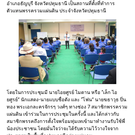
อำเภอธัญบุรี จังหวัดปทุมธานี เป็นสถานที่ตั้งที่ทำการ
ตัวแทนพรรครวมแผ่นดิน ประจำจังหวัดปทุมธานี
โดยในการประชุมมี นายไอยศูรย์ ไมดาน หรือ “เล็ก ไอ
ยศูรย์” นักแสดง-นายแบบชื่อดัง และ “โฟน” นายฆธาวุธ ปิ่น
ทอง พระเอกละครจักรๆ วงศ์ๆ ทางช่อง 7 สมาชิกพรรครวม
แผ่นดิน เข้าร่วมในการประชุมในครั้งนี้ และได้กล่าวกับ
สมาชิกพรรคถึงการตั้งใจพร้อมทุ่มเทเข้ามาทำงานรับใช้พี่
น้องประชาชน โดยมั่นใจว่าจะได้รับความไว้วางใจจาก