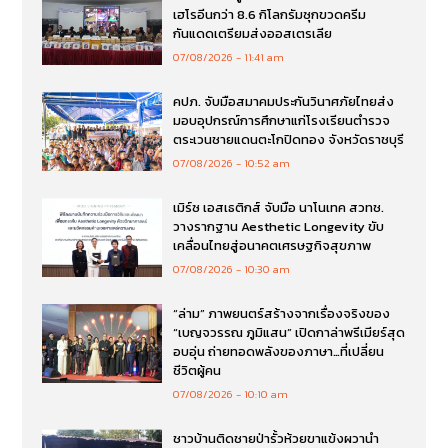
เฮโรอีนกว่า 8.6 กิโลกรัมซุกขวดครีม
กันแดดเตรียมส่งออสเตรเลีย
07/08/2026
11:41 am
คปภ. จับมือสมาคมประกันวินาศภัยไทยส่ง
มอบอุปกรณ์การศึกษาแก่โรงเรียนตำรวจ
ตระเวนชายแดนตะโกปิดทอง จังหวัดราชบุรี
07/08/2026
10:52 am
เมิร์ซ เอสเธติกส์ จับมือ นาโนเทค สวทช.
วางรากฐาน Aesthetic Longevity ขับ
เคลื่อนไทยสู่อนาคตเศรษฐกิจสุขภาพ
07/08/2026
10:30 am
“ล่าม” ภาพยนตร์สร้างจากเรื่องจริงของ
“เบญจวรรณ ภูมิแสน” เปิดกาล่าพรีเมียร์สุด
อบอุ่น ถ่ายทอดพลังของภาษา…ที่เปลี่ยน
ชีวิตผู้คน
07/08/2026
10:10 am
ชาวบ้านติดชายป่ารั้วห้วยขาแข้งผวานำ