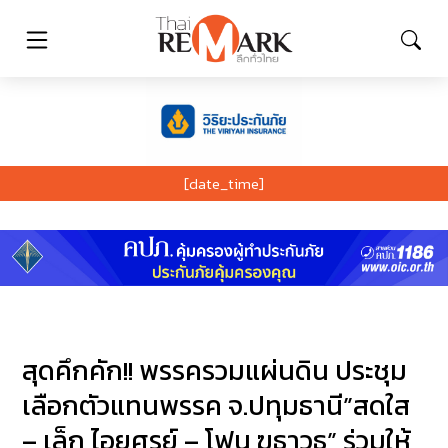
[date_time]
สุดคึกคัก!! พรรครวมแผ่นดิน ประชุม
เลือกตัวแทนพรรค จ.ปทุมธานี”สดใส
– เล็ก ไอยศูรย์ – โฟน ฆธาวุธ” ร่วมให้