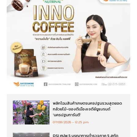
พลิกโฉมสินค้าเกษตรนครปฐมรวมสุดยอด
กล้วยไม้-ของดีเมืองเจดีย์ชูแบรนด์
‘นครปฐมการันตี’
07/08/2026
12:25 pm
DSI ศปพ.5 บูรณาการตำรวจภาค 5 สกัด