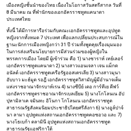
เมืองหญิงชั้นนำของไทย เนื่องในโอกาสวันสตรีสากล วันที่
8 มีนาคม ณ ที่พำนักของเอกอัครราชทูตแคนาดา
ประเทศไทย
ทั้งนี้ ได้มีการหารือร่วมกับคณะเอกอัครราชทูตและอุปทูต
หญิงจากทั้งหมด 7 ประเทศ เพื่อแลกเปลี่ยนประสบการณ์ใน
ฐานะนักการเมืองหญิงกว่า 31 ปี ร่วมทั้งพูดคุยเรื่องมุมมอง
ในการส่งเสริมนโยบายการมีส่วนร่วมของผู้หญิงใน
พรรคการเมือง โดยมี ผู้เข้าร่วม คือ 1) นางซาราห์ เทย์เลอร์
เอกอัครราชทูตแคนาดา 2) นางสาวแอนเจลา เจน แม็กด
อนัลด์ เอกอัครราชทูตเครือรัฐออสเตรเลีย 3) นางสาวมุนา
อับบาว มะฮ์มูด รอฎี เอกอัครราชทูตวิสามัญผู้มีอำนาจเต็ม
แห่งราชอาณาจักรบาห์เรน 4) นางซีบีย์ เดอ การ์ทีเย ดีฟว์
เอกอัครราชทูตราชอาณาจักรเบลเยียม 5) นางโกโลนเน อัป
ปุหามิลาเค จมินทะ อิโนกา โกโลนเน เอกอัครราชทูต
สาธารณรัฐสังคมนิยมประชาธิปไตยศรีลังกา 6) นางอูล์ปาจ์
นา ลามา อุปทูตแห่งสถานเอกอัครราชทูตคอซอวอ และ 7)
นางโธเบก้า ดลามินี อุปทูตแห่งสถานเอกอัครราชทูต
สาธารณรัฐแอฟริกาใต้