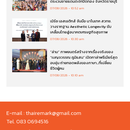
ตระเวนชายแดนตะโกปิดทอง จังหวัดราชบุรี
07/08/2026
10:52 am
เมิร์ซ เอสเธติกส์ จับมือ นาโนเทค สวทช.
วางรากฐาน Aesthetic Longevity ขับ
เคลื่อนไทยสู่อนาคตเศรษฐกิจสุขภาพ
07/08/2026
10:30 am
“ล่าม” ภาพยนตร์สร้างจากเรื่องจริงของ
“เบญจวรรณ ภูมิแสน” เปิดกาล่าพรีเมียร์สุด
อบอุ่น ถ่ายทอดพลังของภาษา…ที่เปลี่ยน
ชีวิตผู้คน
07/08/2026
10:10 am
E-mail : thairemark@gmail.com
Tel. 083 0694516