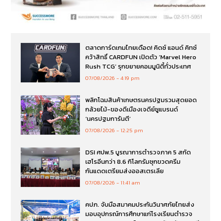
ตลาดการ์ดเกมไทยเดือด! คิดซ์ แอนด์ คิทซ์
คว้าสิทธิ์ CARDFUN เปิดตัว ‘Marvel Hero
Rush TCG’ รุกขยายคอมมูนิตี้ทั่วประเทศ
07/08/2026
4:19 pm
พลิกโฉมสินค้าเกษตรนครปฐมรวมสุดยอด
กล้วยไม้-ของดีเมืองเจดีย์ชูแบรนด์
‘นครปฐมการันตี’
07/08/2026
12:25 pm
DSI ศปพ.5 บูรณาการตำรวจภาค 5 สกัด
เฮโรอีนกว่า 8.6 กิโลกรัมซุกขวดครีม
กันแดดเตรียมส่งออสเตรเลีย
07/08/2026
11:41 am
คปภ. จับมือสมาคมประกันวินาศภัยไทยส่ง
มอบอุปกรณ์การศึกษาแก่โรงเรียนตำรวจ