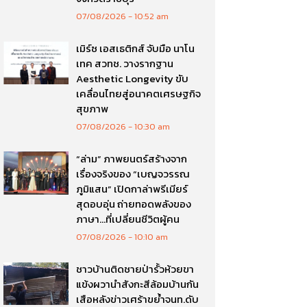
07/08/2026
10:52 am
เมิร์ซ เอสเธติกส์ จับมือ นาโน
เทค สวทช. วางรากฐาน
Aesthetic Longevity ขับ
เคลื่อนไทยสู่อนาคตเศรษฐกิจ
สุขภาพ
07/08/2026
10:30 am
“ล่าม” ภาพยนตร์สร้างจาก
เรื่องจริงของ “เบญจวรรณ
ภูมิแสน” เปิดกาล่าพรีเมียร์
สุดอบอุ่น ถ่ายทอดพลังของ
ภาษา…ที่เปลี่ยนชีวิตผู้คน
07/08/2026
10:10 am
ชาวบ้านติดชายป่ารั้วห้วยขา
แข้งผวานำสังกะสีล้อมบ้านกัน
เสือหลังข่าวเศร้าขย้ำจนท.ดับ