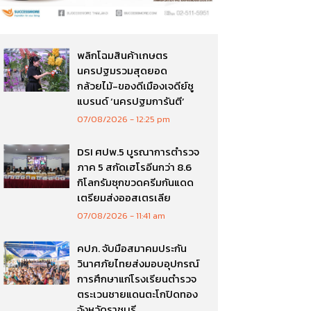
พลิกโฉมสินค้าเกษตร
นครปฐมรวมสุดยอด
กล้วยไม้-ของดีเมืองเจดีย์ชู
แบรนด์ ‘นครปฐมการันตี’
07/08/2026
12:25 pm
DSI ศปพ.5 บูรณาการตำรวจ
ภาค 5 สกัดเฮโรอีนกว่า 8.6
กิโลกรัมซุกขวดครีมกันแดด
เตรียมส่งออสเตรเลีย
07/08/2026
11:41 am
คปภ. จับมือสมาคมประกัน
วินาศภัยไทยส่งมอบอุปกรณ์
การศึกษาแก่โรงเรียนตำรวจ
ตระเวนชายแดนตะโกปิดทอง
จังหวัดราชบุรี