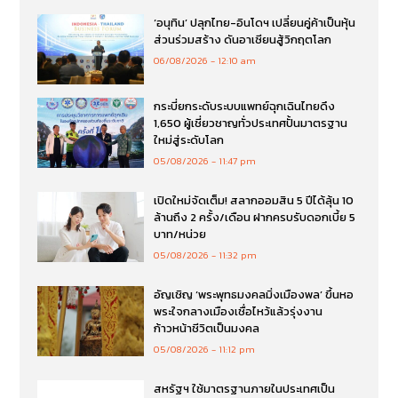
‘อนุทิน’ ปลุกไทย-อินโดฯ เปลี่ยนคู่ค้าเป็นหุ้น
ส่วนร่วมสร้าง ดันอาเซียนสู้วิกฤตโลก
06/08/2026
12:10 am
กระบี่ยกระดับระบบแพทย์ฉุกเฉินไทยดึง
1,650 ผู้เชี่ยวชาญทั่วประเทศปั้นมาตรฐาน
ใหม่สู่ระดับโลก
05/08/2026
11:47 pm
เปิดใหม่จัดเต็ม! สลากออมสิน 5 ปีได้ลุ้น 10
ล้านถึง 2 ครั้ง/เดือน ฝากครบรับดอกเบี้ย 5
บาท/หน่วย
05/08/2026
11:32 pm
อัญเชิญ ‘พระพุทธมงคลมิ่งเมืองพล’ ขึ้นหอ
พระใจกลางเมืองเชื่อไหว้แล้วรุ่งงาน
ก้าวหน้าชีวิตเป็นมงคล
05/08/2026
11:12 pm
สหรัฐฯ ใช้มาตรฐานภายในประเทศเป็น