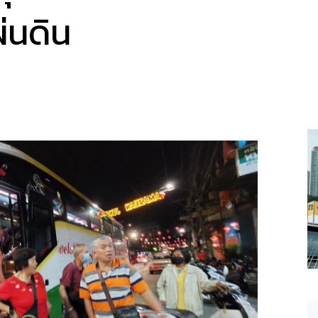
่นดิน