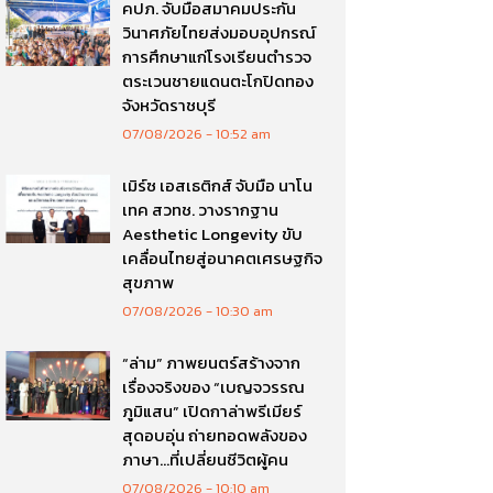
คปภ. จับมือสมาคมประกัน
วินาศภัยไทยส่งมอบอุปกรณ์
การศึกษาแก่โรงเรียนตำรวจ
ตระเวนชายแดนตะโกปิดทอง
จังหวัดราชบุรี
07/08/2026
10:52 am
เมิร์ซ เอสเธติกส์ จับมือ นาโน
เทค สวทช. วางรากฐาน
Aesthetic Longevity ขับ
เคลื่อนไทยสู่อนาคตเศรษฐกิจ
สุขภาพ
07/08/2026
10:30 am
“ล่าม” ภาพยนตร์สร้างจาก
เรื่องจริงของ “เบญจวรรณ
ภูมิแสน” เปิดกาล่าพรีเมียร์
สุดอบอุ่น ถ่ายทอดพลังของ
ภาษา…ที่เปลี่ยนชีวิตผู้คน
07/08/2026
10:10 am