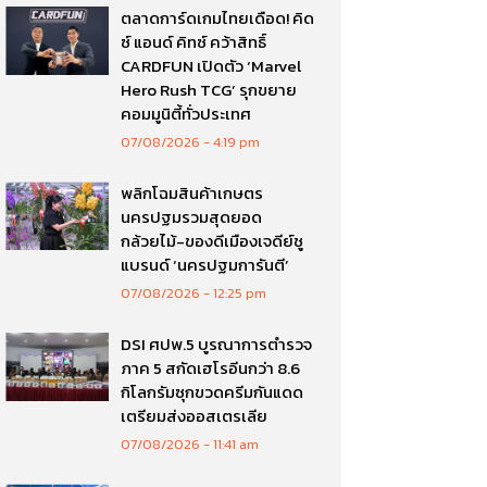
ตลาดการ์ดเกมไทยเดือด! คิด
ซ์ แอนด์ คิทซ์ คว้าสิทธิ์
CARDFUN เปิดตัว ‘Marvel
Hero Rush TCG’ รุกขยาย
คอมมูนิตี้ทั่วประเทศ
07/08/2026
4:19 pm
พลิกโฉมสินค้าเกษตร
นครปฐมรวมสุดยอด
กล้วยไม้-ของดีเมืองเจดีย์ชู
แบรนด์ ‘นครปฐมการันตี’
07/08/2026
12:25 pm
DSI ศปพ.5 บูรณาการตำรวจ
ภาค 5 สกัดเฮโรอีนกว่า 8.6
กิโลกรัมซุกขวดครีมกันแดด
เตรียมส่งออสเตรเลีย
07/08/2026
11:41 am