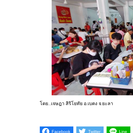
โดย…เจษฎา สิริโยทัย อ.เบตง จ.ยะลา
Facebook
Twitter
Line