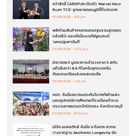
คว้าสิทธิ์ CARDFUN เปิดตัว ‘Marvel Hero
Rush TCG’ รุกขยายคอมมูนิตี้ทั่วประเทศ
07/08/2026
4:19 pm
พลิกโฉมสินค้าเกษตรนครปฐมรวมสุดยอด
กล้วยไม้-ของดีเมืองเจดีย์ชูแบรนด์
‘นครปฐมการันตี’
07/08/2026
12:25 pm
DSI ศปพ.5 บูรณาการตำรวจภาค 5 สกัด
เฮโรอีนกว่า 8.6 กิโลกรัมซุกขวดครีม
กันแดดเตรียมส่งออสเตรเลีย
07/08/2026
11:41 am
คปภ. จับมือสมาคมประกันวินาศภัยไทยส่ง
มอบอุปกรณ์การศึกษาแก่โรงเรียนตำรวจ
ตระเวนชายแดนตะโกปิดทอง จังหวัดราชบุรี
07/08/2026
10:52 am
เมิร์ซ เอสเธติกส์ จับมือ นาโนเทค สวทช.
วางรากฐาน Aesthetic Longevity ขับ