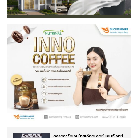
ตลาดการ์ดเกมไทยเดือด! คิดซ์ แอนด์ คิทซ์