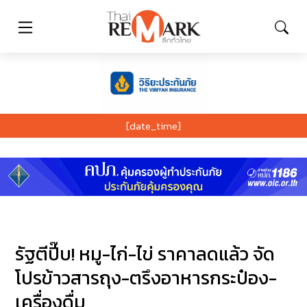
[date_time]
รัฐตีปี๊บ! หมู-ไก่-ไข่ ราคาลดแล้ว จัด
โปรข้าวสารถุง-ตรึงอาหารกระป๋อง-
เครื่องดื่ม