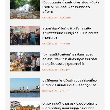
เปิดมนต์เสน่ห์ ‘น้ำตกโตนไพร’ พังงา เดินฝ่า
ป่าดิบ 650 เมตรสัมผัสธรรมชาติสุด
อลังการ
08/08/2026
6:00 pm
สุดเศร้า!ญาติรับร่าง 8 เหยื่อกราดยิง
ร.ร.เทพศริรินทร์ นนทบุรี กลับไปประกอบพิธี
ทางศาสนา
08/08/2026
4:47 pm
“มหกรรมสีสันแห่งศรัทธา พัฒนาชุมชน
คุณธรรมพลังบวร” สืบสานคุณธรรม ต่อย
อดทุนวัฒนธรรมสู่ชุมชนภาคใต้
08/08/2026
3:59 pm
ยลวิถีชุมชน “หาดใหญ่-สงขลา”ท่องเที่ยว
เชิงเกษตร สัมผัสมนต์เสน่ห์คลองอู่ตะเภา
08/08/2026
2:11 pm
บุญมหาทานตักบาตรพระ 10,000 รูปกลาง
เมืองหาดใหญ่ ส่งเสริมบุญ-กระตุ้นท่อง