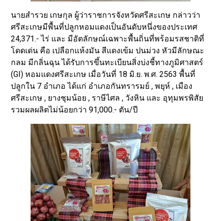
นายสำรวย เกษกุล ผู้ว่าราชการจังหวัดศรีสะเกษ กล่าวว่า
ศรีสะเกษมีพื้นที่ปลูกหอมแดงเป็นอันดับหนึ่งของประเทศ
24,371.- ไร่ และ มีอัตลักษณ์เฉพาะพื้นถิ่นที่พร้อมรสชาติที่
โดดเด่น คือ เปลือกแห้งมัน สีแดงเข้ม ปนม่วง หัวมีลักษณะ
กลม มีกลิ่นฉุน ได้รับการขึ้นทะเบียนสิ่งบ่งชี้ทางภูมิศาสตร์
(GI) หอมแดงศรีสะเกษ เมื่อวันที่ 18 มิ.ย. พ.ศ. 2563 พื้นที่
ปลูกใน 7 อำเภอ ได้แก่ อำเภอกันทรารมย์ , พยุห์ , เมือง
ศรีสะเกษ , ยางชุมน้อย , ราษีไศล , วังหิน และ อุทุมพรพิสัย
รวมผลผลิตไม่น้อยกว่า 91,000.- ตัน/ปี