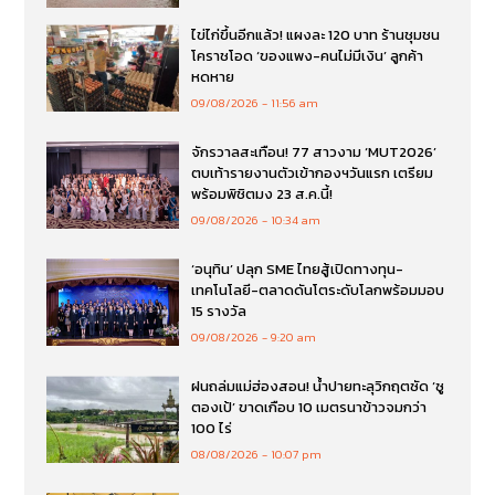
ไข่ไก่ขึ้นอีกแล้ว! แผงละ 120 บาท ร้านชุมชน
โคราชโอด ‘ของแพง-คนไม่มีเงิน’ ลูกค้า
หดหาย
09/08/2026
11:56 am
จักรวาลสะเทือน! 77 สาวงาม ‘MUT2026’
ตบเท้ารายงานตัวเข้ากองฯวันแรก เตรียม
พร้อมพิชิตมง 23 ส.ค.นี้!
09/08/2026
10:34 am
‘อนุทิน’ ปลุก SME ไทยสู้เปิดทางทุน-
เทคโนโลยี-ตลาดดันโตระดับโลกพร้อมมอบ
15 รางวัล
09/08/2026
9:20 am
ฝนถล่มแม่ฮ่องสอน! น้ำปายทะลุวิกฤตซัด ‘ซู
ตองเป้’ ขาดเกือบ 10 เมตรนาข้าวจมกว่า
100 ไร่
08/08/2026
10:07 pm