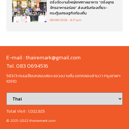
ตรังจัดงานใหญ่!เทศกาลอาหาร “ตรังยุทธ
จักรอาหารอร่อย” ส่งเสริมท่องเที่ยว-
กระตุ้นเศรษฐกิจท้องถิ่น
08/08/2026
8:17 pm
E-mail : thairemark@gmail.com
Tel. 083 0694516
583/3 ถนนเลียบคลองสอง แขวงบางชัน เขตคลองสามวา กรุงเทพฯ
10510
Total Visit :
1,022,825
© 2021-2022 thairemark.com