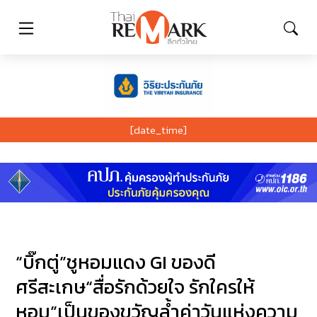
[date_time]
“บิ๊กตู่”ชูหอมแดง GI ของดี
ศรีสะเกษ“สื่อรักด้วยใจ รักใครให้
หอม”เป็นของขวัญล้ำค่าวันแห่งความ