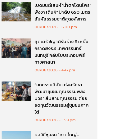
เปิดมนต์เสน่ห์ ‘น้ำตกโตนไพร’
พังงา เดินฝ่าป่าดิบ 650 เมตร
สัมผัสธรรมชาติสุดอลังการ
08/08/2026
6:00 pm
สุดเศร้า!ญาติรับร่าง 8 เหยื่อ
กราดยิงร.ร.เทพศริรินทร์
นนทบุรี กลับไปประกอบพิธี
ทางศาสนา
08/08/2026
4:47 pm
“มหกรรมสีสันแห่งศรัทธา
พัฒนาชุมชนคุณธรรมพลัง
บวร” สืบสานคุณธรรม ต่อย
อดทุนวัฒนธรรมสู่ชุมชนภาค
ใต้
08/08/2026
3:59 pm
ยลวิถีชุมชน “หาดใหญ่-