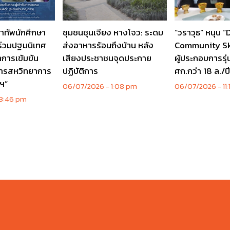
ำทัพนักศึกษา
ชุมชนชุนเจียง หางโจว: ระดม
“วราวุธ” หนุน 
4 ร่วมปฐมนิเทศ
ส่งอาหารร้อนถึงบ้าน หลัง
Community Skil
ชาการเข้มข้น
เสียงประชาชนจุดประกาย
ผู้ประกอบการรุ่น
ารสหวิทยาการ
ปฏิบัติการ
ศก.กว่า 18 ล./ป
ยฯ”
06/07/2026
1:08 pm
06/07/2026
11
3:46 pm