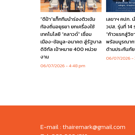
“ดีป้า”แท็กทีมนำร่องติวเข้ม
เลขาฯ คปภ. น
ท้องถิ่นอยุธยา ยกเครื่องใช้
วปส. รุ่นที่ 1
เทคโนโลยี “คลาวด์” เชื่อม
“ก้าวแรกสู่วิ
เมือง-ข้อมูล-อนาคต สู่รัฐบาล
พร้อมบูรณาก
ดิจิทัล เป้าหมาย 400 หน่วย
ด้านประกันภั
งาน
06/07/2026
06/07/2026
4:48 pm
E-mail : thairemark@gmail.com