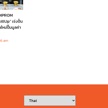
“DIPROM
lUp” เร่งปั้น
ใหม่ปั๊มมูลค่า
ี
:16 am