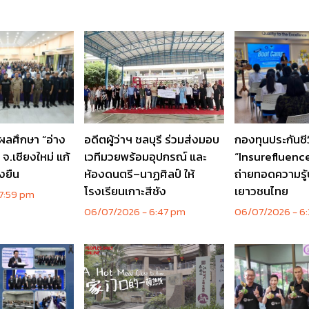
ลศึกษา “อ่าง
อดีตผู้ว่าฯ ชลบุรี ร่วมส่งมอบ
กองทุนประกันชี
 จ.เชียงใหม่ แก้
เวทีมวยพร้อมอุปกรณ์ และ
“Insurefluencer
่งยืน
ห้องดนตรี–นาฏศิลป์ ให้
ถ่ายทอดความรู้ป
โรงเรียนเกาะสีชัง
เยาวชนไทย
7:59 pm
06/07/2026
6:47 pm
06/07/2026
6: