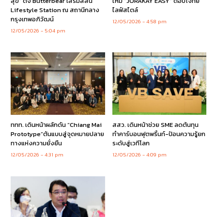
สุข” ดึง Butterbear เสริมสีสัน
ใหม่ “JORAKAY EASY” ตอบโจทย์
Lifestyle Station ณ สถานีกลาง
ไลฟ์สไตล์
กรุงเทพอภิวัฒน์
12/05/2026
4:58 pm
12/05/2026
5:04 pm
ททท. เดินหน้าผลักดัน “Chiang Mai
สสว. เดินหน้าช่วย SME ลดต้นทุน
Prototype”ต้นแบบสู่จุดหมายปลาย
ทำคาร์บอนฟุตพริ้นท์-ปัอนความรู้ยก
ทางแห่งความยั่งยืน
ระดับสู่เวทีโลก
12/05/2026
4:31 pm
12/05/2026
4:09 pm