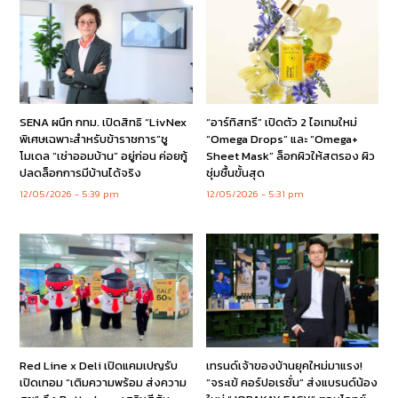
SENA ผนึก กทม. เปิดสิทธิ “LivNex
“อาร์ทิสทรี” เปิดตัว 2 ไอเทมใหม่
พิเศษเฉพาะสำหรับข้าราชการ”ชู
“Omega Drops” และ “Omega+
โมเดล “เช่าออมบ้าน” อยู่ก่อน ค่อยกู้
Sheet Mask” ล็อกผิวให้สตรอง ผิว
ปลดล็อกการมีบ้านได้จริง
ชุ่มชื้นขั้นสุด
12/05/2026
5:39 pm
12/05/2026
5:31 pm
Red Line x Deli เปิดแคมเปญรับ
เทรนด์เจ้าของบ้านยุคใหม่มาแรง!
เปิดเทอม “เติมความพร้อม ส่งความ
“จระเข้ คอร์ปอเรชั่น” ส่งแบรนด์น้อง