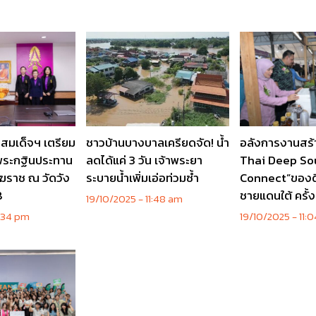
านสมเด็จฯ เตรียม
ชาวบ้านบางบาลเครียดจัด! น้ำ
อลังการงานสร้
พระกฐินประทาน
ลดได้แค่ 3 วัน เจ้าพระยา
Thai Deep So
ฆราช ณ วัดวัง
ระบายน้ำเพิ่มเอ่อท่วมซ้ำ
Connect”ของดี ว
8
ชายแดนใต้ ครั้งท
19/10/2025
11:48 am
:34 pm
19/10/2025
11: