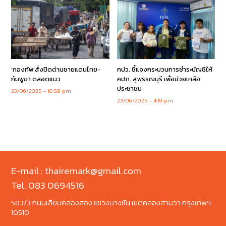
‘กองทัพ’สั่งปิดด่านชายแดนไทย-
กปว. ชี้แจงกระบวนการชำระบัญชีให้
กัมพูชา ตลอดแนว
คปภ. สุพรรณบุรี เพื่อช่วยเหลือ
ประชาชน
23/06/2025
10:58 pm
23/06/2025
4:19 pm
E-mail : thairemark@gmail.com
Tel. 083 0694516
583/3 ถนนเลียบคลองสอง แขวงบางชัน เขตคลองสามวา กรุงเทพฯ
10510