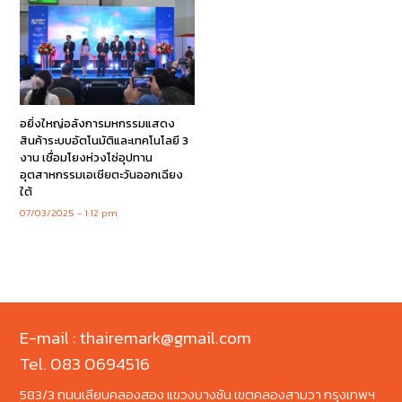
อยิ่งใหญ่อลังการมหกรรมแสดง
สินค้าระบบอัตโนมัติและเทคโนโลยี 3
งาน เชื่อมโยงห่วงโซ่อุปทาน
อุตสาหกรรมเอเชียตะวันออกเฉียง
ใต้
07/03/2025
1:12 pm
E-mail : thairemark@gmail.com
Tel. 083 0694516
583/3 ถนนเลียบคลองสอง แขวงบางชัน เขตคลองสามวา กรุงเทพฯ