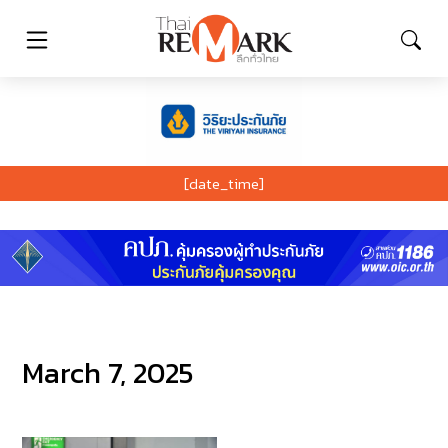
[date_time]
March 7, 2025