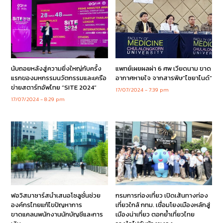
นับถอยหลังสู่ความยิ่งใหญ่กับครั้ง
แพทย์เผยผลผ่า 6 ศพ เวียดนาม ขาด
แรกของมหกรรมนวัตกรรมและเครือ
อากาศหายใจ จากสารพิษ”ไซยาไนด์”
ข่ายสตาร์ทอัพไทย “SITE 2024”
17/07/2024
7:39 pm
17/07/2024
8:29 pm
ฟอวิสมาซาร์สนำเสนอโซลูชั่นช่วย
กรมการท่องเที่ยว เปิดเส้นทางท่อง
องค์กรไทยแก้ไขปัญหาการ
เที่ยวใกล้ กทม. เชื่อมโยงเมืองหลักสู่
ขาดแคลนพนักงานนักบัญชีและการ
เมืองน่าเที่ยว ตอกย้ำเที่ยวไทย