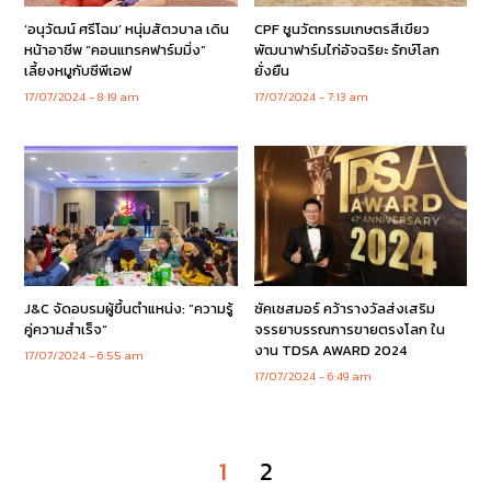
‘อนุวัฒน์ ศรีโฉม’ หนุ่มสัตวบาล เดิน
CPF ชูนวัตกรรมเกษตรสีเขียว
หน้าอาชีพ “คอนแทรคฟาร์มมิ่ง”
พัฒนาฟาร์มไก่อัจฉริยะ รักษ์โลก
เลี้ยงหมูกับซีพีเอฟ
ยั่งยืน
17/07/2024
8:19 am
17/07/2024
7:13 am
J&C จัดอบรมผู้ขึ้นตำแหน่ง: “ความรู้
ซัคเซสมอร์ คว้ารางวัลส่งเสริม
คู่ความสำเร็จ”
จรรยาบรรณการขายตรงโลก ใน
งาน TDSA AWARD 2024
17/07/2024
6:55 am
17/07/2024
6:49 am
1
2