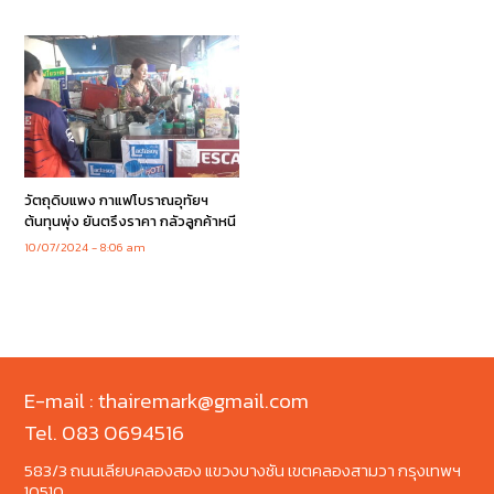
วัตถุดิบแพง กาแฟโบราณอุทัยฯ
ต้นทุนพุ่ง ยันตรึงราคา กลัวลูกค้าหนี
10/07/2024
8:06 am
E-mail : thairemark@gmail.com
Tel. 083 0694516
583/3 ถนนเลียบคลองสอง แขวงบางชัน เขตคลองสามวา กรุงเทพฯ
10510