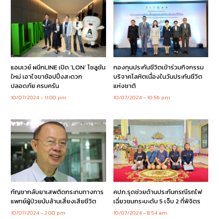
แอมเวย์ ผนึกLINE เปิด ‘LON’ โซลูชัน
กองทุนประกันชีวิตเข้าร่วมกิจกรรม
ใหม่ เอาใจขาช้อปปิ้งสะดวก
บริจาคโลหิตเนื่องในวันประกันชีวิต
ปลอดภัย ครบครัน
แห่งชาติ
10/07/2024
11:00 pm
10/07/2024
10:56 pm
กัญชากลับยาเสพติดกระทบทางการ
คปภ.รุดช่วยด้านประกันกรณีรถไฟ
แพทย์ผู้ป่วยนับล้านเสี่ยงเสียชีวิต
เฉี่ยวชนกระบะดับ 5 เจ็บ 2 ที่พิจิตร
10/07/2024
2:00 pm
10/07/2024
8:54 am