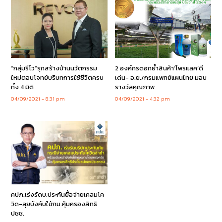
“กลุ่มรีโว”รุกสร้างบ้านนวัตกรรม
2 องค์กรตอกย้ำสินค้า‘โพรแลค’ดี
ใหม่ตอบโจทย์บริบทการใช้ชีวิตครบ
เด่น- อ.ย./กรมแพทย์แผนไทย มอบ
ทั้ง 4 มิติ
รางวัลคุณภาพ
04/09/2021
8:31 pm
04/09/2021
4:32 pm
คปภ.เร่งรัดบ.ประกันยื้อจ่ายเคลมโค
วิด-ลุยบังคับใช้กม.คุ้มครองสิทธิ
ปชช.