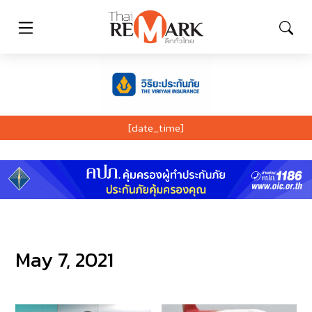
[date_time]
May 7, 2021