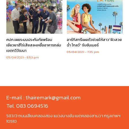
คปภ.เผยระบบประกันภัยพร้อม
อาร์ทิสทรีเผยตัวช่วยให้สาว”ผิวสวย
เยียวยาฮีโร่เสียสละเหยื่ออาคารถล่ม
ฉ่ำ โกลว์” รับซัมเมอร์
เขตทวีวัฒนา
05/04/2021
7:35 pm
05/04/2021
8:53 pm
E-mail : thairemark@gmail.com
Tel. 083 0694516
583/3 ถนนเลียบคลองสอง แขวงบางชัน เขตคลองสามวา กรุงเทพฯ
10510