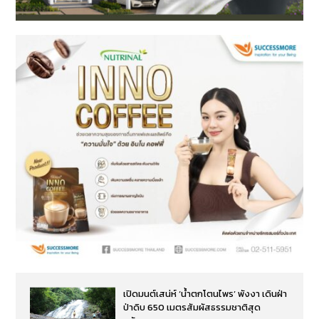
เปิดมนต์เสน่ห์ ‘น้ำตกโตนไพร’ พังงา เดินฝ่า
ป่าดิบ 650 เมตรสัมผัสธรรมชาติสุด