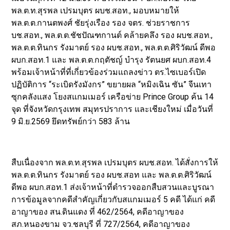
พล.ต.ท.สุรพล เปรมบุตร ผบช.สอท., มอบหมายให้
พล.ต.ต.กานตพงศ์ ชัยรุ่งเรือง รอง จตร. ช่วยราชการ
บช.สอท., พล.ต.ต.ชัชปัณฑกานต์ คล้ายคลึง รอง ผบช.สอท.,
พล.ต.ต.ทินกร รังมาตย์ รอง ผบช.สอท., พล.ต.ต.ศิริวัฒน์ ดีพอ
ผบก.สอท.1 และ พล.ต.ต.กฤตัชญ์ บำรุง รัตนยศ ผบก.สอท.4
พร้อมเจ้าหน้าที่ที่เกี่ยวข้องร่วมแถลงข่าว ตร.ไซเบอร์เปิด
ปฏิบัติการ “ระเบิดรังมังกร” ขยายผล “หมิงเฉิน ซัน” จีนเทา
ซุกคลังแสง โยงสแกมเมอร์ เครือข่าย Prince Group ค้น 14
จุด ที่จังหวัดกรุงเทพ สมุทรปราการ และเชียงใหม่ เมื่อวันที่
9 มิ.ย.2569 ยึดทรัพย์กว่า 583 ล้าน
สืบเนื่องจาก พล.ต.ท.สุรพล เปรมบุตร ผบช.สอท. ได้สั่งการให้
พล.ต.ต.ทินกร รังมาตย์ รอง ผบช.สอท และ พล.ต.ต.ศิริวัฒน์
ดีพอ ผบก.สอท.1 ส่งเจ้าหน้าที่ตำรวจออกสืบสวนและบูรณา
การข้อมูลจากคดีสำคัญเกี่ยวกับสแกมเมอร์ 5 คดี ได้แก่ คดี
อาญาของ สน.ดินแดง ที่ 462/2564, คดีอาญาของ
สภ.หนองขาม จว.ชลบุรี ที่ 727/2564, คดีอาญาของ