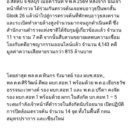
อ.สัตหีบ จ.ชลบุรี เมื่อค่ำวันที่ 9 พ.ค.2569 หลังจาก นั้นเจ้า
หน้าที่ตำรวจ ได้ร่วมกันตรวจค้นเจอพบอาวุธปืนพกสั้น
Glock 26 แล้วนำไปสู่การตรวจค้นที่พักพบอาวุธสงคราม
และระเบิดทำลายล้างสูงจำนวนมากจนถูกดำเนินคดี ซึ่ง
สำนักงานตำรวจแห่งชาติได้จับกุมผู้เกี่ยวข้องแล้ว จำนวน
11 ราย รวม 7 คดี จากนั้นสืบสวนขยายผลพบความเชื่อม
โยงกับคดีอาชญากรรมออนไลน์แล้ว จำนวน 4,143 คดี
มูลค่าความเสียหายรวมกว่า 815 ล้านบาท
โดยล่าสุด พล.ต.ต.ทินกร รังมาตย์ รอง ผบช.สอท.,
พล.ต.ต.ศิริวัฒน์ ดีพอ ผบก.สอท.1 พร้อมด้วย พ.ต.อ.เธียรธวัช
อรรจนะเวทางค์ รอง ผบก.สอท.1 และ พ.ต.อ.ปรีดา คงจัด
รอง ผบก.สอท.1 พร้อมด้วย ผกก.ในสังกัด บก.สอท.1 – 5
ระดมกำลังเจ้าหน้าที่ตำรวจในสังกัดนับร้อยนาย เปิดปฏิบัติ
การปิดล้อมตรวจค้น จำนวน 14 จุด ทั้งในพื้นที่ กทม.
สมุทรปราการ และเชียงใหม่