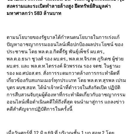
สงครามและระเบิดทำลายล้างสูง ยึดทรัพย์สินมูลค่า
มหาศาลกว่า 583 ล้านบาท
ตามนโยบายของรัฐบาลได้กำหนดนโยบายในการเร่งแก้
ปัญหาอาชญากรรมออนไลน์เพื่อปกป้องผลประโยชน์ ของ
ประชาชน โดย พล.ต.อ.กิตตี้รัฐ พันธุ์เพ็ชร์ ผบ.ตร.,
พล.ต.อ.ธนา ชูวงศ์ รอง ผบ.ตร., พล.ต.ท.จิรภพ ภูริเดช ผู้ช่วย
ผบ.ตร. และ พล.ต.ท.ไตรรงค์ ผิวพรรณ รอง จตช. ในฐานะ
รอง ผอ.ศปอส.ตร. สั่งการระดมกวาดล้างการกระทำผิดที่
เกี่ยวข้องกับสแกมเมอร์ทุกประเภท โดย พล.ต.ท.สุรพล เปรม
บุตร ผบช.สอท. ได้นำเจ้าหน้าที่ตำรวจในสังกัดเปิด ปฏิบัติ
การสืบสวนจับกุมผู้ต้องหาที่กระทำผิดเกี่ยวกับอาชญากรรม
ออนไลน์เพื่อดำเนินคดีให้ถึงที่สุด จนนำมาสู่การ แถลงข่าว
คดีสำคัญจากปฏิบัติการในครั้งนี้
เมื่อวันศุกร์ที่ 12 มิ.ย.69 ที่ บริเวณชั้น 1 บก.สอท.2 โดย