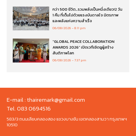
กว่า 500 ชีวิต…รวมพลังเป็นหนึ่งเดียว!2 วัน
1 คืน ที่เต็มไปด้วยแรงบันดาลใจ มิตรภาพ
และพลังแห่งความสำเร็จ
06/08/2026
8:11 pm
“GLOBAL PEACE COLLABORATION
AWARDS 2026” เปิดเวทีเชิดชูผู้สร้าง
สันติภาพโลก
06/08/2026
7:37 pm
E-mail : thairemark@gmail.com
Tel. 083 0694516
583/3 ถนนเลียบคลองสอง แขวงบางชัน เขตคลองสามวา กรุงเทพฯ
10510