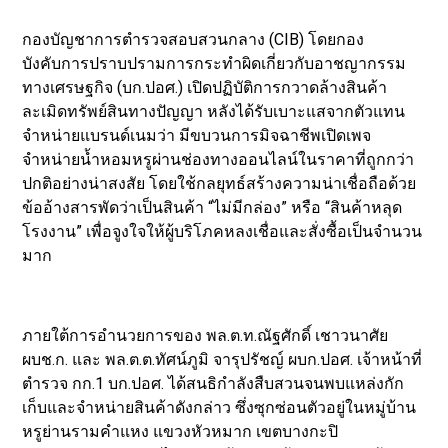
กองบัญชาการตำรวจสอบสวนกลาง (CIB) โดยกอง
บังคับการปราบปรามการกระทำผิดเกี่ยวกับอาชญากรรม
ทางเศรษฐกิจ (บก.ปอศ.) เปิดปฏิบัติการกวาดล้างสินค้า
ละเมิดทรัพย์สินทางปัญญา หลังได้รับเบาะแสจากตัวแทน
จำหน่ายแบรนด์เนมว่า มีขบวนการมิจฉาชีพเปิดเพจ
จำหน่ายน้ำหอมหรูผ่านช่องทางออนไลน์ในราคาที่ถูกกว่า
ปกติอย่างน่าสงสัย โดยใช้กลยุทธ์สร้างความน่าเชื่อถือด้วย
ข้ออ้างสารพัดว่าเป็นสินค้า “ไม่มีกล่อง” หรือ “สินค้าหลุด
โรงงาน” เพื่อจูงใจให้ผู้บริโภคหลงเชื่อและสั่งซื้อเป็นจำนวน
มาก
ภายใต้การอำนวยการของ พล.ต.ท.ณัฐศักดิ์ เชาวนาศัย
ผบช.ก. และ พล.ต.ต.ทัศน์ภูมิ จารุปรัชญ์ ผบก.ปอศ. เจ้าหน้าที่
ตำรวจ กก.1 บก.ปอศ. ได้สนธิกำลังสืบสวนจนพบแหล่งกัก
เก็บและจำหน่ายสินค้าดังกล่าว ซึ่งซุกซ่อนตัวอยู่ในหมู่บ้าน
หรูย่านรามคำแหง แขวงหัวหมาก เขตบางกะปิ