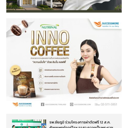
รพ.ชัยภูมิ ร่วมโครงการผ่าตัดฟรี 12 ส.ค.
ศัลยแพทย์ออร์โธฯ อาสา ถวายเป็นพระราช