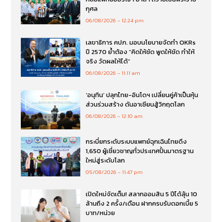
กุศล
06/08/2026
12:24 pm
เลขาธิการ คปภ. มอบนโยบายจัดทำ OKRs
ปี 2570 ย้ำต้อง “คิดให้ชัด พูดให้ชัด ทำให้
จริง วัดผลให้ได้”
06/08/2026
11:11 am
‘อนุทิน’ ปลุกไทย-อินโดฯ เปลี่ยนคู่ค้าเป็นหุ้น
ส่วนร่วมสร้าง ดันอาเซียนสู้วิกฤตโลก
06/08/2026
12:10 am
กระบี่ยกระดับระบบแพทย์ฉุกเฉินไทยดึง
1,650 ผู้เชี่ยวชาญทั่วประเทศปั้นมาตรฐาน
ใหม่สู่ระดับโลก
05/08/2026
11:47 pm
เปิดใหม่จัดเต็ม! สลากออมสิน 5 ปีได้ลุ้น 10
ล้านถึง 2 ครั้ง/เดือน ฝากครบรับดอกเบี้ย 5
บาท/หน่วย