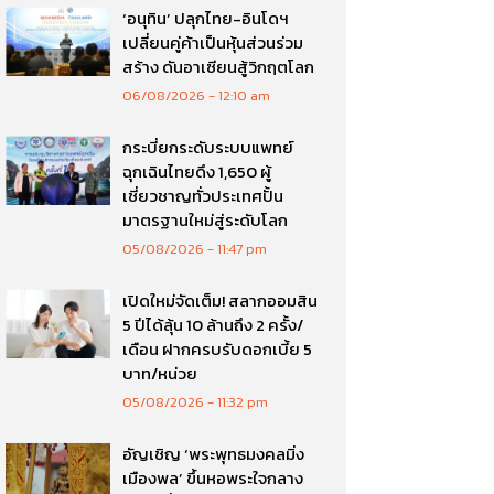
‘อนุทิน’ ปลุกไทย-อินโดฯ
เปลี่ยนคู่ค้าเป็นหุ้นส่วนร่วม
สร้าง ดันอาเซียนสู้วิกฤตโลก
06/08/2026
12:10 am
กระบี่ยกระดับระบบแพทย์
ฉุกเฉินไทยดึง 1,650 ผู้
เชี่ยวชาญทั่วประเทศปั้น
มาตรฐานใหม่สู่ระดับโลก
05/08/2026
11:47 pm
เปิดใหม่จัดเต็ม! สลากออมสิน
5 ปีได้ลุ้น 10 ล้านถึง 2 ครั้ง/
เดือน ฝากครบรับดอกเบี้ย 5
บาท/หน่วย
05/08/2026
11:32 pm
อัญเชิญ ‘พระพุทธมงคลมิ่ง
เมืองพล’ ขึ้นหอพระใจกลาง