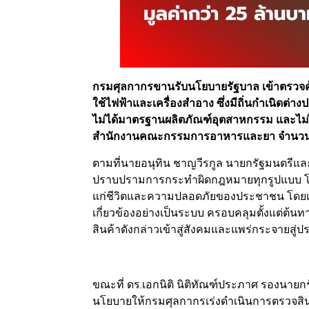
กรมศุลกากรขานรับนโยบายรัฐบาล เข้าตรวจค้
ใช้ไฟฟ้าและเครื่องสำอาง ซึ่งมีถิ่นกำเนิดต
ไม่ได้มาตรฐานผลิตภัณฑ์อุตสาหกรรม และไ
สำนักงานคณะกรรมการอาหารและยา จำนวนรวมก
ตามที่นายอนุทิน ชาญวีรกูล นายกรัฐมนตรี
ปราบปรามการกระทำผิดกฎหมายทุกรูปแบบ โดยเ
แก่ชีวิตและความปลอดภัยของประชาชน โดยเ
เกี่ยวข้องอย่างเป็นระบบ ครอบคลุมตั้งแต่ต้น
สินค้าดังกล่าวเข้าสู่สังคมและแพร่กระจายสู
ขณะที่ ดร.เอกนิติ นิติทัณฑ์ประภาศ รองนาย
นโยบายให้กรมศุลกากรเร่งดำเนินการตรวจสินค