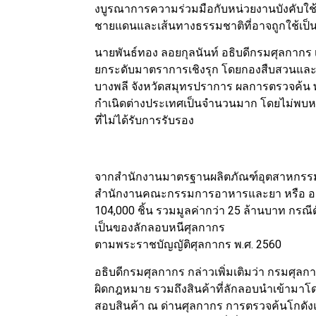
งบูรณาการความร่วมมือกับหน่วยงานบังคับใช
ชายแดนและเส้นทางธรรมชาติที่อาจถูกใช้เป็
นายพันธ์ทอง ลอยกุลนันท์ อธิบดีกรมศุลกากร เ
ยกระดับมาตราการเชิงรุก โดยกองสืบสวนและปร
บางพลี จังหวัดสมุทรปราการ ผลการตรวจค้น พบส
กำเนิดต่างประเทศเป็นจำนวนมาก โดยไม่พบหลัก
ที่ไม่ได้รับการรับรอง
จากสำนักงานมาตรฐานผลิตภัณฑ์อุตสาหกรรม หร
สำนักงานคณะกรรมการอาหารและยา หรือ อย.
104,000 ชิ้น รวมมูลค่ากว่า 25 ล้านบาท กรณี
เป็นของลักลอบหนีศุลกากร
ตามพระราชบัญญัติศุลกากร พ.ศ. 2560
อธิบดีกรมศุลกากร กล่าวเพิ่มเติมว่า กรมศุ
ผิดกฎหมาย รวมถึงสินค้าที่ลักลอบนำเข้ามาโด
สอบสินค้า ณ ด่านศุลกากร การตรวจค้นโกดัง