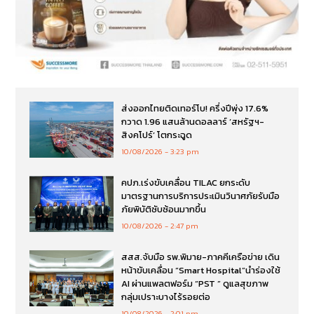
ส่งออกไทยติดเทอร์โบ! ครึ่งปีพุ่ง 17.6%
กวาด 1.96 แสนล้านดอลลาร์ ‘สหรัฐฯ-
สิงคโปร์’ โตกระฉูด
10/08/2026
3:23 pm
คปภ.เร่งขับเคลื่อน TILAC ยกระดับ
มาตรฐานการบริการประเมินวินาศภัยรับมือ
ภัยพิบัติซับซ้อนมากขึ้น
10/08/2026
2:47 pm
สสส.จับมือ รพ.พิมาย-ภาคคีเครือข่าย เดิน
หน้าขับเคลื่อน “Smart Hospital”นำร่องใช้
AI ผ่านแพลตฟอร์ม “PST ” ดูแลสุขภาพ
กลุ่มเปราะบางไร้รอยต่อ
10/08/2026
2:01 pm