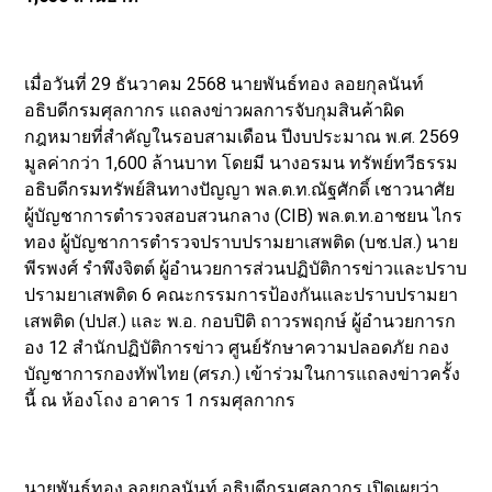
เมื่อวันที่ 29 ธันวาคม 2568 นายพันธ์ทอง ลอยกุลนันท์
อธิบดีกรมศุลกากร แถลงข่าวผลการจับกุมสินค้าผิด
กฎหมายที่สำคัญในรอบสามเดือน ปีงบประมาณ พ.ศ. 2569
มูลค่ากว่า 1,600 ล้านบาท โดยมี นางอรมน ทรัพย์ทวีธรรม
อธิบดีกรมทรัพย์สินทางปัญญา พล.ต.ท.ณัฐศักดิ์ เชาวนาศัย
ผู้บัญชาการตำรวจสอบสวนกลาง (CIB) พล.ต.ท.อาชยน ไกร
ทอง ผู้บัญชาการตำรวจปราบปรามยาเสพติด (บช.ปส.) นาย
พีรพงศ์ รำพึงจิตต์ ผู้อำนวยการส่วนปฏิบัติการข่าวและปราบ
ปรามยาเสพติด 6 คณะกรรมการป้องกันและปราบปรามยา
เสพติด (ปปส.) และ พ.อ. กอบปิติ ถาวรพฤกษ์ ผู้อำนวยการก
อง 12 สำนักปฏิบัติการข่าว ศูนย์รักษาความปลอดภัย กอง
บัญชาการกองทัพไทย (ศรภ.) เข้าร่วมในการแถลงข่าวครั้ง
นี้ ณ ห้องโถง อาคาร 1 กรมศุลกากร
นายพันธ์ทอง ลอยกุลนันท์ อธิบดีกรมศุลกากร เปิดเผยว่า