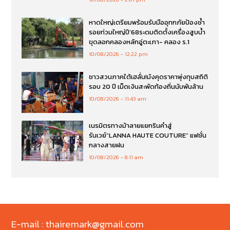
หาดใหญ่เตรียมพร้อมรับมืออุทกภัยป้องซ้ำ
รอยท่วมใหญ่ปี’68ระดมติดตั้งเครื่องสูบน้ำ
ขุดลอกคลองหลักอู่ตะเภา- คลอง ร.1
10/08/2026
12:22 pm
ชาวสวนภาคใต้เฮลั่น!มังคุดราคาพุ่งทุบสถิติ
รอบ 20 ปี เม็ดเงินสะพัดท้องถิ่นนับพันล้าน
10/08/2026
11:43 am
เนรมิตรทางม้าลายแยกรินคำสู่
รันเวย์“LANNA HAUTE COUTURE” แฟชั่น
กลางสายฝน
10/08/2026
8:11 am
E-mail : thairemark@gmail.com