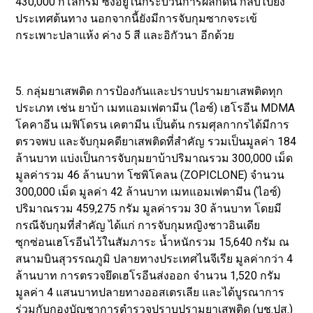
430,000 กิโลกรัม ซึ่งอยู่ในกระบวนการผลักดัน กลับไปยัง
ประเทศต้นทาง นอกจากนี้ยังมีการจับกุมซากจระเข้
กระเพาะปลาแห้ง ค่าง 5 สี และอิกัวนา อีกด้วย
5. กลุ่มยาเสพติด การป้องกันและปราบปรามยาเสพติดทุก
ประเภท เช่น ยาบ้า เมทแอมเฟตามีน (ไอซ์) เฮโรอีน MDMA
โคคาอีน เมฟิโดรน เคตามีน เป็นต้น กรมศุลกากรได้มีการ
ตรวจพบ และจับกุมคดียาเสพติดที่สำคัญ รวมเป็นมูลค่า 184
ล้านบาท แบ่งเป็นการจับกุมยาบ้าปริมาณรวม 300,000 เม็ด
มูลค่ารวม 46 ล้านบาท โซพิโคลน (ZOPICLONE) จำนวน
300,000 เม็ด มูลค่า 42 ล้านบาท เมทแอมเฟตามีน (ไอซ์)
ปริมาณรวม 459,275 กรัม มูลค่ารวม 30 ล้านบาท โดยมี
กรณีจับกุมที่สำคัญ ได้แก่ การจับกุมหญิงชาวอินเดีย
ซุกซ่อนเฮโรอีนไว้ในสัมภาระ น้ำหนักรวม 15,640 กรัม ณ
สนามบินสุวรรณภูมิ ปลายทางประเทศไนจีเรีย มูลค่ากว่า 4
ล้านบาท การตรวจยึดเฮโรอีนส่งออก จำนวน 1,520 กรัม
มูลค่า 4 แสนบาทปลายทางออสเตรเลีย และได้บูรณาการ
ร่วมกับกองบัญชาการตำรวจปราบปรามยาเสพติด (บช.ปส.)