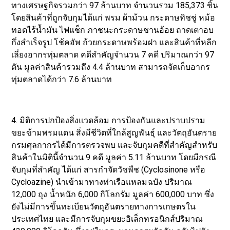
ทางเศรษฐกิจรวมกว่า 97 ล้านบาท จำนวนรวม 185,373 ชิ้น
โดยสินค้าที่ถูกจับกุมได้แก่ พรม ผ้าม้วน กระดาษทิชชู่ หม้อ
ทอดไร้น้ำมัน ไฟแช็ก ภาชนะกระดาษชานอ้อย ถาดเตาอบ
กึ่งสำเร็จรูป โช้คอัพ ถ้วยกระดาษพร้อมฝา และสินค้าที่หลีก
เลี่ยงอากรทุ่มตลาด คดีสำคัญจำนวน 7 คดี ปริมาณกว่า 97
ตัน มูลค่าสินค้ารวมถึง 4.4 ล้านบาท สามารถจัดเก็บอากร
ทุ่มตลาดได้กว่า 7.6 ล้านบาท
4. มิติการปกป้องสิ่งแวดล้อม การป้องกันและปราบปราม
ขยะข้ามพรมแดน สิ่งมีชีวิตที่ใกล้สูญพันธุ์ และวัตถุอันตราย
กรมศุลกากรได้มีการตรวจพบ และจับกุมคดีที่สำคัญสำหรับ
สินค้าในมิตินี้จำนวน 9 คดี มูลค่า 5.11 ล้านบาท โดยมีกรณี
จับกุมที่สำคัญ ได้แก่ สารกำจัดวัชพืช (Cyclosinone หรือ
Cycloazine) นำเข้ามาทางท่าเรือแหลมฉบัง ปริมาณ
12,000 ถุง น้ำหนัก 6,000 กิโลกรัม มูลค่า 600,000 บาท ซึ่ง
ยังไม่มีการขึ้นทะเบียนวัตถุอันตรายทางการเกษตรใน
ประเทศไทย และมีการจับกุมขยะอิเล็กทรอนิกส์ปริมาณ