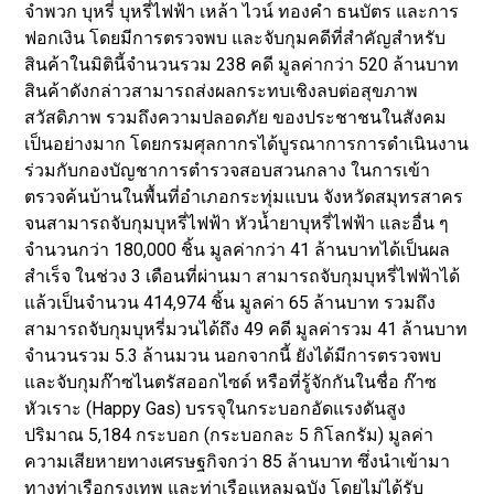
จำพวก บุหรี่ บุหรี่ไฟฟ้า เหล้า ไวน์ ทองคำ ธนบัตร และการ
ฟอกเงิน โดยมีการตรวจพบ และจับกุมคดีที่สำคัญสำหรับ
สินค้าในมิตินี้จำนวนรวม 238 คดี มูลค่ากว่า 520 ล้านบาท
สินค้าดังกล่าวสามารถส่งผลกระทบเชิงลบต่อสุขภาพ
สวัสดิภาพ รวมถึงความปลอดภัย ของประชาชนในสังคม
เป็นอย่างมาก โดยกรมศุลกากรได้บูรณาการการดำเนินงาน
ร่วมกับกองบัญชาการตำรวจสอบสวนกลาง ในการเข้า
ตรวจค้นบ้านในพื้นที่อำเภอกระทุ่มแบน จังหวัดสมุทรสาคร
จนสามารถจับกุมบุหรี่ไฟฟ้า หัวน้ำยาบุหรี่ไฟฟ้า และอื่น ๆ
จำนวนกว่า 180,000 ชิ้น มูลค่ากว่า 41 ล้านบาทได้เป็นผล
สำเร็จ ในช่วง 3 เดือนที่ผ่านมา สามารถจับกุมบุหรี่ไฟฟ้าได้
แล้วเป็นจำนวน 414,974 ชิ้น มูลค่า 65 ล้านบาท รวมถึง
สามารถจับกุมบุหรี่มวนได้ถึง 49 คดี มูลค่ารวม 41 ล้านบาท
จำนวนรวม 5.3 ล้านมวน นอกจากนี้ ยังได้มีการตรวจพบ
และจับกุมก๊าซไนตรัสออกไซด์ หรือที่รู้จักกันในชื่อ ก๊าซ
หัวเราะ (Happy Gas) บรรจุในกระบอกอัดแรงดันสูง
ปริมาณ 5,184 กระบอก (กระบอกละ 5 กิโลกรัม) มูลค่า
ความเสียหายทางเศรษฐกิจกว่า 85 ล้านบาท ซึ่งนำเข้ามา
ทางท่าเรือกรุงเทพ และท่าเรือแหลมฉบัง โดยไม่ได้รับ