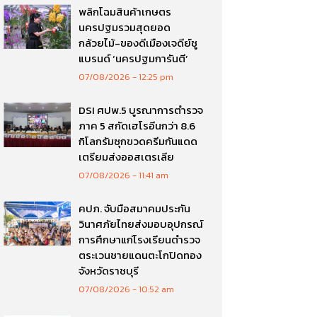
พลิกโฉมสินค้าเกษตร
นครปฐมรวมสุดยอด
กล้วยไม้-ของดีเมืองเจดีย์ชู
แบรนด์ ‘นครปฐมการันตี’
07/08/2026
12:25 pm
DSI ศปพ.5 บูรณาการตำรวจ
ภาค 5 สกัดเฮโรอีนกว่า 8.6
กิโลกรัมซุกขวดครีมกันแดด
เตรียมส่งออสเตรเลีย
07/08/2026
11:41 am
คปภ. จับมือสมาคมประกัน
วินาศภัยไทยส่งมอบอุปกรณ์
การศึกษาแก่โรงเรียนตำรวจ
ตระเวนชายแดนตะโกปิดทอง
จังหวัดราชบุรี
07/08/2026
10:52 am