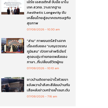
เมิร์ซ เอสเธติกส์ จับมือ นาโน
เทค สวทช. วางรากฐาน
Aesthetic Longevity ขับ
เคลื่อนไทยสู่อนาคตเศรษฐกิจ
สุขภาพ
07/08/2026
10:30 am
“ล่าม” ภาพยนตร์สร้างจาก
เรื่องจริงของ “เบญจวรรณ
ภูมิแสน” เปิดกาล่าพรีเมียร์
สุดอบอุ่น ถ่ายทอดพลังของ
ภาษา…ที่เปลี่ยนชีวิตผู้คน
07/08/2026
10:10 am
ชาวบ้านติดชายป่ารั้วห้วยขา
แข้งผวานำสังกะสีล้อมบ้านกัน
เสือหลังข่าวเศร้าขย้ำจนท.ดับ
07/08/2026
7:16 am