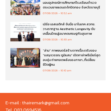
มอบอุปกรณ์การศึกษาแก่โรงเรียนตำรวจ
ตระเวนชายแดนตะโกปิดทอง จังหวัดราชบุรี
07/08/2026
10:52 am
เมิร์ซ เอสเธติกส์ จับมือ นาโนเทค สวทช.
วางรากฐาน Aesthetic Longevity ขับ
เคลื่อนไทยสู่อนาคตเศรษฐกิจสุขภาพ
07/08/2026
10:30 am
“ล่าม” ภาพยนตร์สร้างจากเรื่องจริงของ
“เบญจวรรณ ภูมิแสน” เปิดกาล่าพรีเมียร์สุด
อบอุ่น ถ่ายทอดพลังของภาษา…ที่เปลี่ยน
ชีวิตผู้คน
07/08/2026
10:10 am
E-mail : thairemark@gmail.com
Tel. 083 0694516