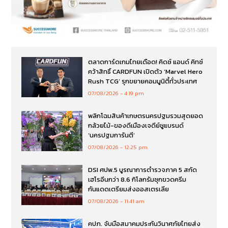
ตลาดการ์ดเกมไทยเดือด! คิดซ์ แอนด์ คิทซ์
คว้าสิทธิ์ CARDFUN เปิดตัว ‘Marvel Hero
Rush TCG’ รุกขยายคอมมูนิตี้ทั่วประเทศ
07/08/2026
4:19 pm
พลิกโฉมสินค้าเกษตรนครปฐมรวมสุดยอด
กล้วยไม้-ของดีเมืองเจดีย์ชูแบรนด์
‘นครปฐมการันตี’
07/08/2026
12:25 pm
DSI ศปพ.5 บูรณาการตำรวจภาค 5 สกัด
เฮโรอีนกว่า 8.6 กิโลกรัมซุกขวดครีม
กันแดดเตรียมส่งออสเตรเลีย
07/08/2026
11:41 am
คปภ. จับมือสมาคมประกันวินาศภัยไทยส่ง