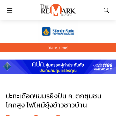
[date_time]
ปะทะเดือด!เขมรยิงปืน ค. ตกชุมชน
โคกสูง ไฟไหม้ยุ้งข้าวชาวบ้าน