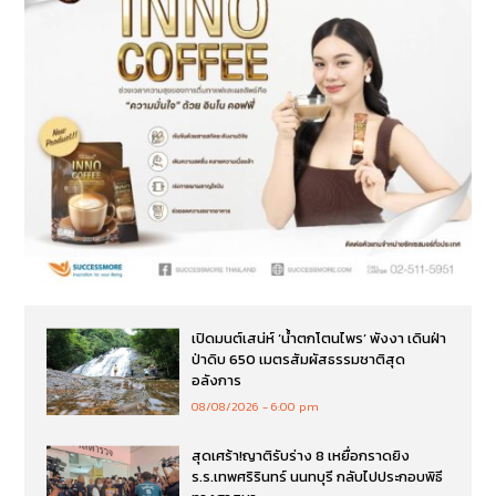
เปิดมนต์เสน่ห์ ‘น้ำตกโตนไพร’ พังงา เดินฝ่า
ป่าดิบ 650 เมตรสัมผัสธรรมชาติสุด
อลังการ
08/08/2026
6:00 pm
สุดเศร้า!ญาติรับร่าง 8 เหยื่อกราดยิง
ร.ร.เทพศริรินทร์ นนทบุรี กลับไปประกอบพิธี