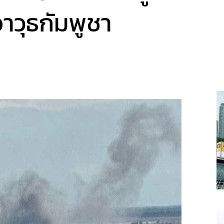
าวุธกัมพูชา