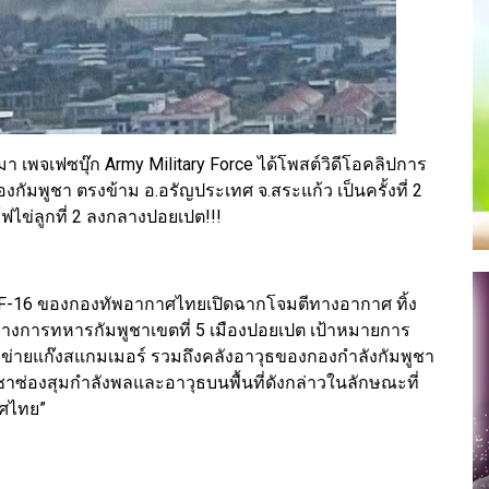
่านมา เพจเฟซบุ๊ก Army Military Force ได้โพสต์วิดีโอคลิปการ
ของกัมพูชา ตรงข้าม อ.อรัญประเทศ จ.สระแก้ว เป็นครั้งที่ 2
์ฟไข่ลูกที่ 2 ลงกลางปอยเปต!!!
ไล่ F-16 ของกองทัพอากาศไทยเปิดฉากโจมตีทางอากาศ ทิ้ง
ทางการทหารกัมพูชาเขตที่ 5 เมืองปอยเปต เป้าหมายการ
รือข่ายแก๊งสแกมเมอร์ รวมถึงคลังอาวุธของกองกำลังกัมพูชา
ชาซ่องสุมกำลังพลและอาวุธบนพื้นที่ดังกล่าวในลักษณะที่
ทศไทย”