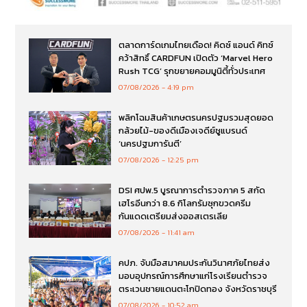
ตลาดการ์ดเกมไทยเดือด! คิดซ์ แอนด์ คิทซ์
คว้าสิทธิ์ CARDFUN เปิดตัว ‘Marvel Hero
Rush TCG’ รุกขยายคอมมูนิตี้ทั่วประเทศ
07/08/2026
4:19 pm
พลิกโฉมสินค้าเกษตรนครปฐมรวมสุดยอด
กล้วยไม้-ของดีเมืองเจดีย์ชูแบรนด์
‘นครปฐมการันตี’
07/08/2026
12:25 pm
DSI ศปพ.5 บูรณาการตำรวจภาค 5 สกัด
เฮโรอีนกว่า 8.6 กิโลกรัมซุกขวดครีม
กันแดดเตรียมส่งออสเตรเลีย
07/08/2026
11:41 am
คปภ. จับมือสมาคมประกันวินาศภัยไทยส่ง
มอบอุปกรณ์การศึกษาแก่โรงเรียนตำรวจ
ตระเวนชายแดนตะโกปิดทอง จังหวัดราชบุรี
07/08/2026
10:52 am