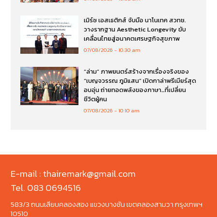
เมิร์ซ เอสเธติกส์ จับมือ นาโนเทค สวทช.
วางรากฐาน Aesthetic Longevity ขับ
เคลื่อนไทยสู่อนาคตเศรษฐกิจสุขภาพ
07/08/2026
10:30 am
“ล่าม” ภาพยนตร์สร้างจากเรื่องจริงของ
“เบญจวรรณ ภูมิแสน” เปิดกาล่าพรีเมียร์สุด
อบอุ่น ถ่ายทอดพลังของภาษา…ที่เปลี่ยน
ชีวิตผู้คน
07/08/2026
10:10 am
E-mail : thairemark@gmail.com
Tel. 083 0694516
583/3 ถนนเลียบคลองสอง แขวงบางชัน เขตคลองสามวา กรุงเทพฯ
10510