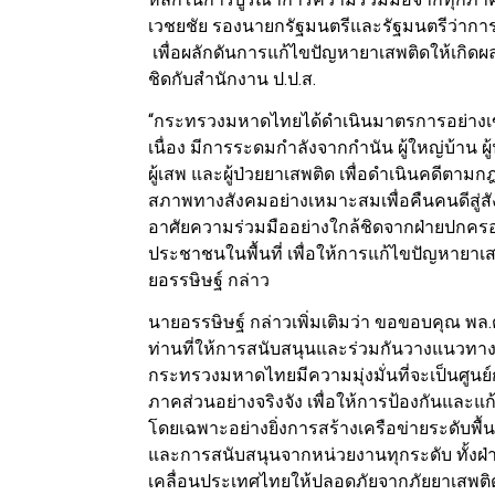
เวชยชัย รองนายกรัฐมนตรีและรัฐมนตรีว่าก
เพื่อผลักดันการแก้ไขปัญหายาเสพติดให้เกิด
ชิดกับสำนักงาน ป.ป.ส.
“กระทรวงมหาดไทยได้ดำเนินมาตรการอย่างเข้มข
เนื่อง มีการระดมกำลังจากกำนัน ผู้ใหญ่บ้าน ผู
ผู้เสพ และผู้ป่วยยาเสพติด เพื่อดำเนินคดีตาม
สภาพทางสังคมอย่างเหมาะสมเพื่อคืนคนดีสู่สังค
อาศัยความร่วมมืออย่างใกล้ชิดจากฝ่ายปกคร
ประชาชนในพื้นที่ เพื่อให้การแก้ไขปัญหายาเส
ยอรรษิษฐ์ กล่าว
นายอรรษิษฐ์ กล่าวเพิ่มเติมว่า ขอขอบคุณ พล.ต
ท่านที่ให้การสนับสนุนและร่วมกันวางแนวทาง
กระทรวงมหาดไทยมีความมุ่งมั่นที่จะเป็นศ
ภาคส่วนอย่างจริงจัง เพื่อให้การป้องกันและแ
โดยเฉพาะอย่างยิ่งการสร้างเครือข่ายระดับพื้นท
และการสนับสนุนจากหน่วยงานทุกระดับ ทั้งฝ่
เคลื่อนประเทศไทยให้ปลอดภัยจากภัยยาเสพติ