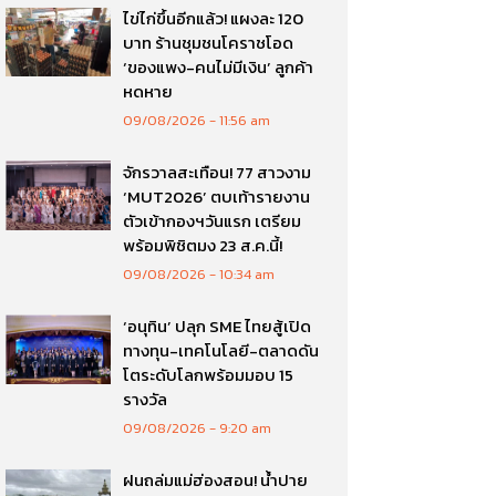
ไข่ไก่ขึ้นอีกแล้ว! แผงละ 120
บาท ร้านชุมชนโคราชโอด
‘ของแพง-คนไม่มีเงิน’ ลูกค้า
หดหาย
09/08/2026
11:56 am
จักรวาลสะเทือน! 77 สาวงาม
‘MUT2026’ ตบเท้ารายงาน
ตัวเข้ากองฯวันแรก เตรียม
พร้อมพิชิตมง 23 ส.ค.นี้!
09/08/2026
10:34 am
‘อนุทิน’ ปลุก SME ไทยสู้เปิด
ทางทุน-เทคโนโลยี-ตลาดดัน
โตระดับโลกพร้อมมอบ 15
รางวัล
09/08/2026
9:20 am
ฝนถล่มแม่ฮ่องสอน! น้ำปาย