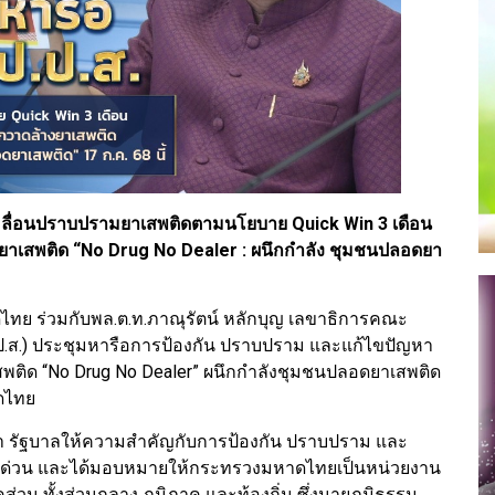
ับเคลื่อนปราบปรามยาเสพติดตามนโยบาย Quick Win 3 เดือน
างยาเสพติด “No Drug No Dealer : ผนึกกำลัง ชุมชนปลอดยา
ไทย ร่วมกับพล.ต.ท.ภาณุรัตน์ หลักบุญ เลขาธิการคณะ
.ส.) ประชุมหารือการป้องกัน ปราบปราม และแก้ไขปัญหา
สพติด “No Drug No Dealer” ผนึกกำลังชุมชนปลอดยาเสพติด
าดไทย
า รัฐบาลให้ความสำคัญกับการป้องกัน ปราบปราม และ
่งด่วน และได้มอบหมายให้กระทรวงมหาดไทยเป็นหน่วยงาน
น ทั้งส่วนกลาง ภูมิภาค และท้องถิ่น ซึ่งนายภูมิธรรม