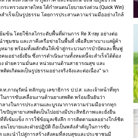
ารกระทรวงมหาดไทย ได้กำหนดนโยบายเร่งด่วน (Quick Win)
ผลสำเร็จเป็นรูปธรรม โดยการประสานความร่วมมืออย่างใกล้
้น โดยใช้กลไกระดับพื้นที่ผ่านการ Re X-ray อย่างต่อ
้นำชุมชน และภาคีเครือข่ายในพื้นที่ เพื่อสืบหาเบาะแสผู้ค้า
กฎหมาย พร้อมทั้งผลักดันให้เข้าสู่กระบวนการบำบัดและฟื้นฟู
มอย่างยั่งยืน ซึ่งการดำเนินงานทั้งหมดนี้จะสำเร็จได้ต้อง
อง ฝ่ายความมั่นคง หน่วยงานด้านสาธารณสุข และ
พติดเกิดผลเป็นรูปธรรมอย่างจริงจังและต่อเนื่อง” นา
.ท.ภาณุรัตน์ หลักบุญ เลขาธิการ ป.ป.ส. และเจ้าหน้าที่ทุก
ในการขับเคลื่อนงานด้านยาเสพติด พร้อมยืนยันว่า
ูนย์กลางในการประสานและบูรณาการความร่วมมือจากทุก
ก้ไขปัญหายาเสพติดเป็นไปอย่างมีประสิทธิภาพและยั่งยืน
ี่ที่เข้มแข็ง การใช้ข้อมูลเชิงลึก การติดตามผลอย่างใกล้ชิด
ายนโยบายและฝ่ายปฏิบัติ ถือเป็นพลังสำคัญในการขับ
ด และนำไปสู่การสร้างสังคมที่สงบสุขและประชาชนมี