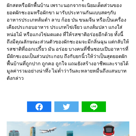
ผักสดหรือผักพื้นบ้าน เพราะนอกจากจะนิยมเด็ดส่วนของ
ยอดผักชะอมหรือผักขา มารับประทานกันแบบสดๆกับ
อาหารประเภทส้มตำ ลาบ ก้อย ป่น ขนมจีน หรือเป็นเครื่อง
เคียงประกอบอาหาร ประเภทไข่เจียว แกงส้มปลา แกงใส่
หน่อไม้ หรือแกงไข่มดแดง ที่ให้รสชาติอร่อยอีกด้วย ทั้งนี้
ถึงมีคุณลักษณะส่วนตัวของผักชะอมจะมีกลิ่นฉุน แต่กลับให้
รสชาติที่ออกเปรี้ยว มัน อร่อย บางคนที่ชื่นชอบเปิบอาหารที่
มีผักชะอมเป็นส่วนประกอบ ถึงกับยกนิ้วให้ว่าเป็นสุดยอดผัก
พื้นบ้านที่ถูกปาก ถูกคอ ถูกใจ แถมยังสร้างอาชีพและรายได้
มูลค่ารวมอย่างน่าทึ่ง ไม่ต่ำว่าวันละหลายหมื่นถึงแสนบาท
ดังกล่าว