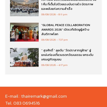
1 คืน ที่เต็มไปด้วยแรงบันดาลใจ มิตรภาพ
และพลังแห่งความสำเร็จ
06/08/2026
8:11 pm
“GLOBAL PEACE COLLABORATION
AWARDS 2026” เปิดเวทีเชิดชูผู้สร้าง
สันติภาพโลก
06/08/2026
7:37 pm
“ สุรศักดิ์ ” ลุยดัน “วัดปราสาทภูฝ้าย” สู่
แหล่งท่องเที่ยวมรดกวัฒนธรรม ยกระดับ
เศรษฐกิจชุมชน
06/08/2026
4:17 pm
E-mail : thairemark@gmail.com
Tel. 083 0694516