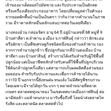
เจ้าของมาเด็ดยอดไปมัดขาย และรับประทานเป็นผักสด
หรือเครื่องเคียงประกอบอาหาร โดยเปลี่ยนมูลค่าในตัวเอง
จากยอดผักพื้นบ้านเป็นเงินตรา ว่ากันว่าหากคำนวณในภาพ
รวม มีราคาหลักหมื่นหลักแสนบาทต่อวันเลยทีเดียว
นางทองม้วน กล่อมจิตร อายุ 64 ปี อยู่บ้านเลขที่ 68 หมู่ที่ 9
บ้านท่าสีดา ต.ลำพาน อ.เมือง จ.กาฬสินธุ์ กล่าวว่า ผักชะอม
หรือผักขา เป็นพืชเศรษฐกิจชนิดหนึ่งของตำบลลำพาน รอง
จากการทำนาปลูกข้าว ซึ่งปลูกกันมากที่บ้านดงเมือง บ้าน
ท่าสีดา และบ้านท่าสินธุ์ สร้างรายได้เสริมสำหรับผู้ใช้พื้นที่
ปลูกน้อย แต่เป็นอาชีพหลักสำหรับคนที่ใช้พื้นที่ปลูกบริเวณ
ใช้ต้นกล้าปลูกครั้งเดียว แต่สามารถเก็บผลผลิตคือส่วนของ
ยอดอ่อน สำหรับรับประทานและเพื่อการค้าขายได้นาน
กว่า10 ปี นอกจากนี้ยังทนฝน ทนแล้ง ไม่มีศัตรูพืชรบกวน
โดยเฉพาะมีรายได้ทุกวัน แรก ๆ ตลาดจำหน่ายที่ตลาด
เกษตร ตลาดสดทุ่งนาทอง ในเขตเทศบาลเมืองกาฬสินธุ์ ต่อ
มามีพ่อค้า แม่ค้าคนกลาง มารับซื้อถึงที่ โดยนำส่งตลาดไท
รังสิต และตลาดนัด ตลาดสดทั่วไป