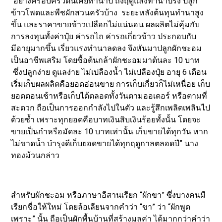
“อย่างครอบครัวตนเคยทำนาปี ถึงฤดูแล้งทำนาปรัง ปลูก
ข้าวโพดและพืชผักสวนครัวบ้าง ระยะหลังต้นทุนทำนาสูง
ขึ้น และราคาขายข้าวเปลือกไม่แน่นอน ผลผลิตไม่คุ้มกับ
การลงทุนทั้งค่าปุ๋ย ค่ารถไถ ค่ารถเกี่ยวข้าว ประกอบกับ
มีอายุมากขึ้น เรี่ยวแรงทำนาลดลง จึงหันมาปลูกผักชะอม
เป็นอาชีพเสริม โดยซื้อต้นกล้าผักชะอมมาต้นละ 10 บาท
ซึ่งปลูกง่าย ดูแลง่าย ไม่เปลืองน้ำ ไม่เปลืองปุ๋ย อายุ 6 เดือน
เริ่มเก็บผลผลิตคือยอดอ่อนขาย การเก็บเกี่ยวก็ไม่เหนื่อย เก็บ
ยอดตอนเช้าหรือเก็บได้ตลอดทั้งวันตามออเดอร์ หรือตามที่
สะดวก ถือเป็นการออกกำลังไปในตัว และรู้สึกเพลิดเพลินไป
ด้วยซ้ำ เพราะทุกยอดคือบาทเงินสิบเงินร้อยทั้งนั้น โดยจะ
ขายเป็นกำหรือมัดละ 10 บาทเท่านั้น เก็บขายได้ทุกวัน หาก
ไม่ขาดน้ำ บำรุงดีเก็บยอดขายได้ทุกฤดูกาลตลอดปี” นาง
ทองม้วนกล่าว
สำหรับผักชะอม หรือภาษาอีสานเรียก “ผักขา” ซึ่งบางคนมี
เรียกชื่อให้ใหม่ โดยล้อเลียนจากคำว่า “ขา” ว่า “ผักพูด
เพราะ” นั้น ถือเป็นผักพื้นบ้านที่สร้างมูลค่า ได้มากกว่าคำว่า