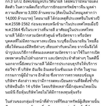
กก.3 บก.ป. ยังพบข้อมูลประวัตินายลี โดยพบว่ามีหมายแดง
ติดตัว ในความผิดเกี่ยวกับการยักยอกทรัพย์ชาวจีน มูลค่า
ความเสียหาย 3,000 ล้านหยวน (คิดเป็นเงินไทยมูลค่ากว่า
14,000 ล้านบาท) โดยนายลี ได้ก่อเหตุที่ประเทศจีนในช่วงปี
พ.ศ.2558-2562 ก่อนจะหลบหนีเข้ามาในประเทศไทยเมื่อปี
พ.ศ.2564 ซึ่งในระหว่างที่นายลี อาศัยอยู่ในประเทศไทย
นายลี ได้มีการสวมบัตรหัวศูนย์ หรือบัตรขาว หรือบัตร
บุคคลที่ไม่มีสถานะทางทะเบียน ระบุชื่อเป็นนายจิน ไทยลื้อ
เพื่อให้ตนเองมีสิทธิต่างๆ เทียบเท่ากับคนไทย จากนั้นจึงได้
นำรูปแบบวิธีการที่ตนเองเคยสวมบัตรขาว มาใช้ในการเปิด
เพจพาคนจีนไปทำเอกสาร และบัตรประจำตัวต่างๆ ในคดีนี้
นอกจากนี้ยังพบว่านายลี ได้มีการประกอบธุรกิจให้บริการ
ต่อวีซ่า ที่ บริษัท อันเจีย อินเตอร์เนชั่นแนล จำกัด ในฐานะ
กรรมการผู้มีอำนาจ อีกด้วย ซึ่งจากการตรวจสอบข้อมูล
บริษัทฯ ดังกล่าว พบว่ามีการจดทะเบียนสถานที่จัดตั้งซ้ำกับ
บริษัทอื่นอีก 14 บริษัท โดยบริษัทเหล่านี้มีกลุ่มคนไทยเป็น
นอมินี ถือหุ้นบริษัทโดยไม่ได้มีการลงทุนหุ้นจริง
ในส่วนของกลุ่มเจ้าหน้าที่ตำรวจที่รีดเอาทรัพย์ผู้เสียหายนั้น