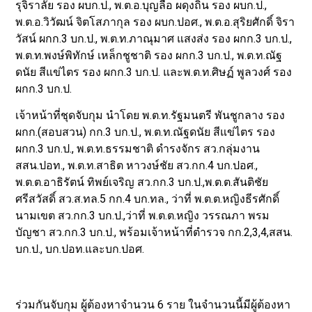
รุจิราลัย รอง ผบก.ป., พ.ต.อ.บุญลือ ผดุงถิ่น รอง ผบก.ป.,
พ.ต.อ.วิวัฒน์ จิตโสภากุล รอง ผบก.ปอศ., พ.ต.อ.สุริยศักดิ์ จิรา
วัสน์ ผกก.3 บก.ป., พ.ต.ท.ภาณุมาศ แสงส่ง รอง ผกก.3 บก.ป.,
พ.ต.ท.พงษ์พิทักษ์ เหล็กชูชาติ รอง ผกก.3 บก.ป., พ.ต.ท.ณัฐ
ดนัย สีแข่ไตร รอง ผกก.3 บก.ป. และพ.ต.ท.ศิษฏ์ พูลวงศ์ รอง
ผกก.3 บก.ป.
เจ้าหน้าที่ชุดจับกุม นำโดย พ.ต.ท.รัฐมนตรี พันชูกลาง รอง
ผกก.(สอบสวน) กก.3 บก.ป., พ.ต.ท.ณัฐดนัย สีแข่ไตร รอง
ผกก.3 บก.ป., พ.ต.ท.ธรรมชาติ ดำรงจักร สว.กลุ่มงาน
สสน.ปอท., พ.ต.ท.สาธิต หาวงษ์ชัย สว.กก.4 บก.ปอศ.,
พ.ต.ต.อาธิรัตน์ ทิพย์เจริญ สว.กก.3 บก.ป.,พ.ต.ต.สันติชัย
ศรีสวัสดิ์ สว.ส.ทล.5 กก.4 บก.ทล., ว่าที่ พ.ต.ต.หญิงธีรศักดิ์
นามเขต สว.กก.3 บก.ป.,ว่าที่ พ.ต.ต.หญิง วรรณภา พรม
บัญชา สว.กก.3 บก.ป., พร้อมเจ้าหน้าที่ตำรวจ กก.2,3,4,สสน.
บก.ป., บก.ปอท.และบก.ปอศ.
ร่วมกันจับกุม ผู้ต้องหาจำนวน 6 ราย ในจำนวนนี้มีผู้ต้องหา