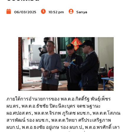
06/03/2025
10:52 pm
Sanya
ภายใต้การอำนวยการของ พล.ต.อ.กิตติ์รัฐ พันธุ์เพ็ชร
ผบ.ตร., พล.ต.อ.ธัชชัย ปิตะนีละบุตร จตช.นฐานะ
ผอ.ศปอส.ตร., พล.ต.ท.จิรภพ ภูริเดช ผบช.ก., พล.ต.ต.โสภณ
สารพัฒน์ รอง ผบช.ก., พล.ต.ต.วิทยา ศรีประเสริฐภาพ
ผบก.ป., พ.ต.อ.ธงชัย อยู่เกษ รอง ผบก.ป., พ.ต.อ.พรศักดิ์ เลา