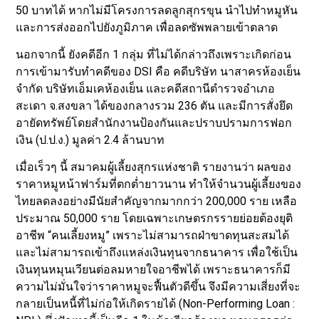
50 บาทได้ หากไม่มีโครงการลดลูกสุกรขุน นำไปทำหมูหัน
และการส่งออกไปยังภูมิภาค เพื่อลดซัพพลายเข้าตลาด
นอกจากนี้ ยังคดีอีก 1 กลุ่ม ที่ไม่ได้กล่าวถึงเพราะเกิดก่อน
การเข้ามารับทำคดีของ DSI คือ คดีบริษัท นาสาครห้องเย็น
จำกัด บริษัทเอ็มเคห้องเย็น และคดีสถานีตำรวจอำเภอ
สะเดา จ.สงขลา ได้ของกลางรวม 236 ตัน และมีการสั่งยึด
อายัดทรัพย์โดยสำนักงานป้องกันและปราบปรามการฟอก
เงิน (ป.ป.ง.) มูลค่า 2.4 ล้านบาท
เมื่อเร็วๆ นี้ สมาคมผู้เลี้ยงสุกรแห่งชาติ รายงานว่า ผลของ
ราคาหมูหน้าฟาร์มที่ตกต่ำยาวนาน ทำให้จำนวนผู้เลี้ยงของ
ไทยลดลงอย่างมีนัยสำคัญจากมากกว่า 200,000 ราย เหลือ
ประมาณ 50,000 ราย โดยเฉพาะเกษตรกรรายย่อยต้องยุติ
อาชีพ “คนเลี้ยงหมู” เพราะไม่สามารถฝ่าขาดทุนสะสมได้
และไม่สามารถเข้าถึงแหล่งเงินทุนจากธนาคาร เพื่อใช้เป็น
เงินทุนหมุนเวียนต่อลมหายใจอาชีพได้ เพราะธนาคารก็มี
ความไม่มั่นใจว่าราคาหมูจะฟื้นตัวดีขึ้น จึงมีความเสี่ยงที่จะ
กลายเป็นหนี้ที่ไม่ก่อให้เกิดรายได้ (Non-Performing Loan :