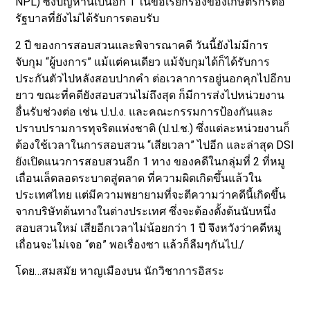
NPL) ซึ่งปัญหานี้เป็นอีก 1 ในข้อเรียกร้องของเกษตรกรต่อ
รัฐบาลที่ยังไม่ได้รับการตอบรับ
2 ปี ของการสอบสวนและพิจารณาคดี วันนี้ยังไม่มีการ
จับกุม “ผู้บงการ” แม้แต่คนเดียว แม้จับกุมได้ก็ได้รับการ
ประกันตัวไปหลังสอบปากคำ ต่อเวลาการอยู่นอกคุกไปอีกบ
ยาว ขณะที่คดียังสอบสวนไม่ถึงสุด ก็มีการส่งไปหน่วยงาน
อื่นรับช่วงต่อ เช่น ป.ป.ง. และคณะกรรมการป้องกันและ
ปราบปรามการทุจริตแห่งชาติ (ป.ป.ช.) ซึ่งแต่ละหน่วยงานก็
ต้องใช้เวลาในการสอบสวน “เสียเวลา” ไปอีก และล่าสุด DSI
ยังเปิดแนวการสอบสวนอีก 1 ทาง ของคดีในกลุ่มที่ 2 ที่หมู
เถื่อนเล็ดลอดระบาดสู่ตลาด ที่ความผิดเกิดขึ้นแล้วใน
ประเทศไทย แต่มีความพยายามที่จะตีความว่าคดีนี้เกิดขึ้น
จากบริษัทต้นทางในต่างประเทศ ซึ่งจะต้องตั้งต้นนับหนึ่ง
สอบสวนใหม่ เสียอีกเวลาไม่น้อยกว่า 1 ปี จึงหวังว่าคดีหมู
เถื่อนจะไม่เจอ “ตอ” พอเรื่องซา แล้วก็ลืมๆกันไป./
โดย…สมสมัย หาญเมืองบน นักวิชาการอิสระ