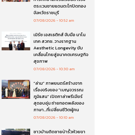
ตระเวนชายแดนตะโกปิดทอง
จังหวัดราชบุรี
07/08/2026
10:52 am
เมิร์ซ เอสเธติกส์ จับมือ นาโน
เทค สวทช. วางรากฐาน
Aesthetic Longevity ขับ
เคลื่อนไทยสู่อนาคตเศรษฐกิจ
สุขภาพ
07/08/2026
10:30 am
“ล่าม” ภาพยนตร์สร้างจาก
เรื่องจริงของ “เบญจวรรณ
ภูมิแสน” เปิดกาล่าพรีเมียร์
สุดอบอุ่น ถ่ายทอดพลังของ
ภาษา…ที่เปลี่ยนชีวิตผู้คน
07/08/2026
10:10 am
ชาวบ้านติดชายป่ารั้วห้วยขา