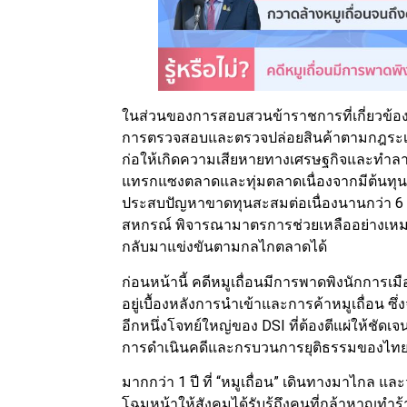
ในส่วนของการสอบสวนข้าราชการที่เกี่ยวข้อง
การตรวจสอบและตรวจปล่อยสินค้าตามกฎระเบีย
ก่อให้เกิดความเสียหายทางเศรษฐกิจและทำล
แทรกแซงตลาดและทุ่มตลาดเนื่องจากมีต้นทุนกา
ประสบปัญหาขาดทุนสะสมต่อเนื่องนานกว่า 6 
สหกรณ์ พิจารณามาตรการช่วยเหลืออย่างเหมาะส
กลับมาแข่งขันตามกลไกตลาดได้
ก่อนหน้านี้ คดีหมูเถื่อนมีการพาดพิงนักการเมือ
อยู่เบื้องหลังการนำเข้าและการค้าหมูเถื่อน ซึ่ง
อีกหนึ่งโจทย์ใหญ่ของ DSI ที่ต้องตีแผ่ให
การดำเนินคดีและกรบวนการยุติธรรมของไท
มากกว่า 1 ปี ที่ “หมูเถื่อน” เดินทางมาไกล และ
โฉมหน้าให้สังคมได้รับรู้ถึงคนที่กล้าหาญทำร้