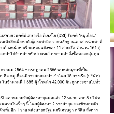
กรมสอบสวนคดีพิเศษ หรือ ดีเอสไอ (DSI) รับคดี “หมูเถื่อน”
ิงลึกเพื่อหาตัวผู้กระทำผิด จากหลักฐานเอกสารนำเข้าที่
าตกค้างหน้าท่าเรือแหลมฉบังของ 11 สายเรือ จำนวน 161 ตู้
อนออกนำไปจำหน่ายทั่วประเทศไทยตามคำสั่งซื้อของกลุ่มทุน
กราคม 2564 – กรกฎาคม 2566 พบหลักฐานที่เป็น
คือ หมูเถื่อนมีการลักลอบนำเข้าโดย 18 สายเรือ (บริษัท)
ัน ในจำนวนนี้ 1,685 ตู้ น้ำหนัก 42,000 ตัน ถูกกระจายไปทั่ว
DSI ออกหมายจับผู้ต้องหาบุคคลแล้ว 12 หมาย จาก 8 บริษัท
ครบในเร็วๆ นี้ โดยผู้ต้องหา 2 รายล่าสุด ขอเข้ามอบตัว
พิ่มอีก 1 ราย หลังนายกรัฐมนตรีเศรษฐา ทวีสิน สั่งการ