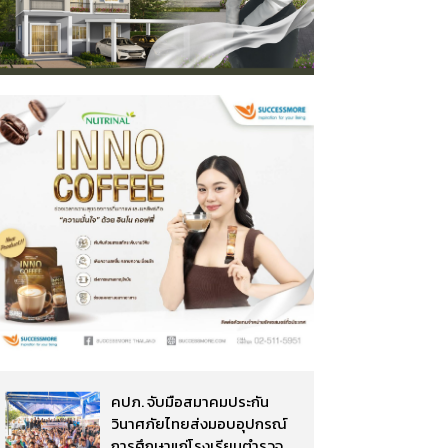
คปภ. จับมือสมาคมประกัน
วินาศภัยไทยส่งมอบอุปกรณ์
การศึกษาแก่โรงเรียนตำรวจ