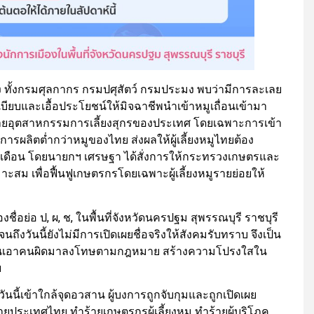
 ทั้งกรมศุลกากร กรมปศุสัตว์ กรมประมง พบว่ามีการละเลย
บและเอื้อประโยชน์ให้มิจฉาชีพนำเข้าหมูเถื่อนเข้ามา
ายอุตสาหกรรมการเลี้ยงสุกรของประเทศ โดยเฉพาะการเข้า
รผลิตต่ำกว่าหมูของไทย ส่งผลให้ผู้เลี้ยงหมูไทยต้อง
เดือน โดยนายกฯ เศรษฐา ได้สั่งการให้กระทรวงเกษตรและ
ม เพื่อฟื้นฟูเกษตรกรโดยเฉพาะผู้เลี้ยงหมูรายย่อยให้
งชื่อย่อ ป, ผ, ช, ในพื้นที่จังหวัดนครปฐม สุพรรณบุรี ราชบุรี
จนถึงวันนี้ยังไม่มีการเปิดเผยชื่อจริงให้สังคมรับทราบ จึงเป็น
้ชัดเจนเอาคนผิดมาลงโทษตามกฎหมาย สร้างความโปรงใสใน
ย
วันนี้เข้าใกล้จุดอวสาน ผู้บงการถูกจับกุมและถูกเปิดเผย
ายประเทศไทย ทำร้ายเกษตรกรผู้เลี้ยงหมู ทำร้ายผู้บริโภค