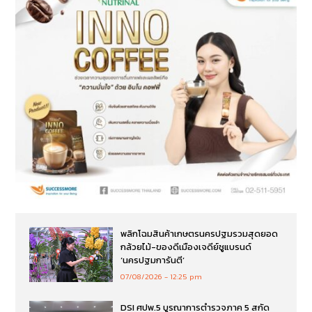
พลิกโฉมสินค้าเกษตรนครปฐมรวมสุดยอด
กล้วยไม้-ของดีเมืองเจดีย์ชูแบรนด์
‘นครปฐมการันตี’
07/08/2026
12:25 pm
DSI ศปพ.5 บูรณาการตำรวจภาค 5 สกัด