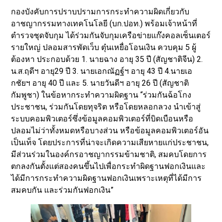
กองบังคับการปราบปรามการกระทำความผิดเกี่ยวกับ
อาชญากรรมทางเทคโนโลยี (บก.ปอท.) พร้อมเจ้าหน้าที่
ตำรวจชุดจับกุม ได้ร่วมกันจับกุมเครือข่ายแก๊งคอลเซ็นเตอร์
รายใหญ่ ปลอมสารพัดเว็บ ตุ๋นเหยื่อโอนเงิน ควบคุม 5 ผู้
ต้องหา ประกอบด้วย 1. นายฉาง อายุ 35 ปี (สัญชาติจีน) 2.
น.ส.ฤดีฯ อายุ29 ปี 3. นายเอกณัฏฐ์ฯ อายุ 43 ปี 4.นายเอ
กชัยฯ อายุ 40 ปี และ 5. นายวันดีฯ อายุ 26 ปี (สัญชาติ
กัมพูชา) ในข้อหากระทำความผิดฐาน “ร่วมกันฉ้อโกง
ประชาชน, ร่วมกันโดยทุจริต หรือโดยหลอกลวง นําเข้าสู่
ระบบคอมพิวเตอร์ซึ่งข้อมูลคอมพิวเตอร์ที่บิดเบือนหรือ
ปลอมไม่ว่าทั้งหมดหรือบางส่วน หรือข้อมูลคอมพิวเตอร์อัน
เป็นเท็จ โดยประการที่น่าจะเกิดความเสียหายแก่ประชาชน,
มีส่วนร่วมในองค์กรอาชญากรรมข้ามชาติ, สมคบโดยการ
ตกลงกันตั้งแต่สองคนขึ้นไปเพื่อกระทำผิดฐานฟอกเงินและ
ได้มีการกระทำความผิดฐานฟอกเงินเพราะเหตุที่ได้มีการ
สมคบกัน และร่วมกันฟอกเงิน”