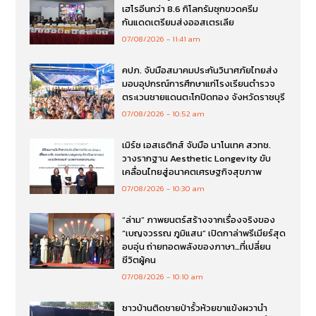
เฮโรอีนกว่า 8.6 กิโลกรัมซุกขวดครีม
กันแดดเตรียมส่งออสเตรเลีย
07/08/2026
11:41 am
คปภ. จับมือสมาคมประกันวินาศภัยไทยส่ง
มอบอุปกรณ์การศึกษาแก่โรงเรียนตำรวจ
ตระเวนชายแดนตะโกปิดทอง จังหวัดราชบุรี
07/08/2026
10:52 am
เมิร์ซ เอสเธติกส์ จับมือ นาโนเทค สวทช.
วางรากฐาน Aesthetic Longevity ขับ
เคลื่อนไทยสู่อนาคตเศรษฐกิจสุขภาพ
07/08/2026
10:30 am
“ล่าม” ภาพยนตร์สร้างจากเรื่องจริงของ
“เบญจวรรณ ภูมิแสน” เปิดกาล่าพรีเมียร์สุด
อบอุ่น ถ่ายทอดพลังของภาษา…ที่เปลี่ยน
ชีวิตผู้คน
07/08/2026
10:10 am
ชาวบ้านติดชายป่ารั้วห้วยขาแข้งผวานำ