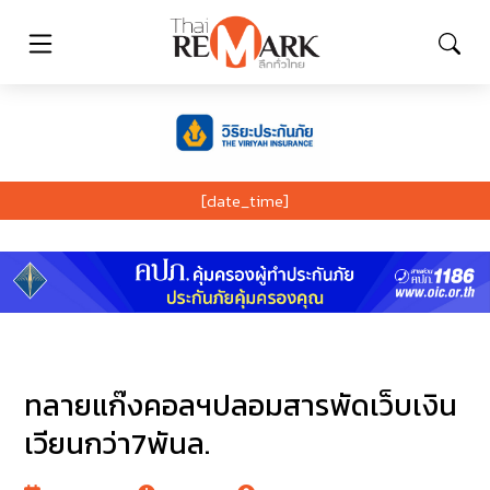
[date_time]
ทลายแก๊งคอลฯปลอมสารพัดเว็บเงิน
เวียนกว่า7พันล.