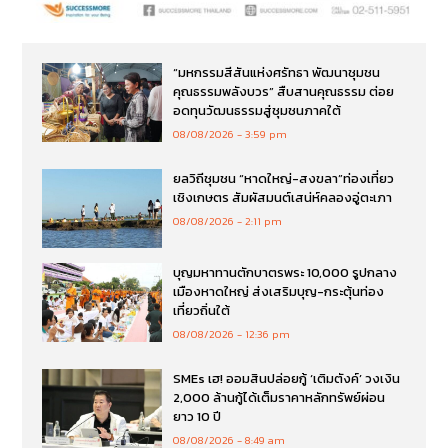
“มหกรรมสีสันแห่งศรัทธา พัฒนาชุมชน
คุณธรรมพลังบวร” สืบสานคุณธรรม ต่อย
อดทุนวัฒนธรรมสู่ชุมชนภาคใต้
08/08/2026
3:59 pm
ยลวิถีชุมชน “หาดใหญ่-สงขลา”ท่องเที่ยว
เชิงเกษตร สัมผัสมนต์เสน่ห์คลองอู่ตะเภา
08/08/2026
2:11 pm
บุญมหาทานตักบาตรพระ 10,000 รูปกลาง
เมืองหาดใหญ่ ส่งเสริมบุญ-กระตุ้นท่อง
เที่ยวถิ่นใต้
08/08/2026
12:36 pm
SMEs เฮ! ออมสินปล่อยกู้ ‘เติมตังค์’ วงเงิน
2,000 ล้านกู้ได้เต็มราคาหลักทรัพย์ผ่อน
ยาว 10 ปี
08/08/2026
8:49 am