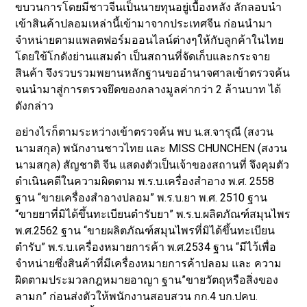
ขบวนการโดยมีชาวจีนเป็นนายทุนอยู่เบื้องหลัง ลักลอบนำ
เข้าสินค้าปลอมเหล่านี้เข้ามาจากประเทศจีน ก่อนนำมา
จำหน่ายตามแพลตฟอร์มออนไลน์ต่างๆให้กับลูกค้าในไทย
โดยใข้โกดังย่านแสมดำ เป็นสถานที่จัดเก็บและกระจาย
สินค้า จึงรวบรวมพยานหลักฐานขออำนาจศาลเข้าตรวจค้น
จนนำมาสู่การตรวจยึดของกลางมูลค่ากว่า 2 ล้านบาท ได้
ดังกล่าว
อย่างไรก็ตามระหว่างเข้าตรวจค้น พบ น.ส.จารุณี (สงวน
นามสกุล) พนักงานชาวไทย และ MISS CHUNCHEN (สงวน
นามสกุล) สัญชาติ จีน แสดงตัวเป็นเจ้าของสถานที่ จึงคุมตัว
ดำเนินคดีในความผิดตาม พ.ร.บ.เครื่องสำอาง พ.ศ. 2558
ฐาน “ขายเครื่องสำอางปลอม” พ.ร.บ.ยา พ.ศ. 2510 ฐาน
“ขายยาที่มิได้ขึ้นทะเบียนตำรับยา” พ.ร.บ.ผลิตภัณฑ์สมุนไพร
พ.ศ.2562 ฐาน “ขายผลิตภัณฑ์สมุนไพรที่มิได้ขึ้นทะเบียน
ตำรับ” พ.ร.บ.เครื่องหมายการค้า พ.ศ.2534 ฐาน “มีไว้เพื่อ
จำหน่ายซึ่งสินค้าที่มีเครื่องหมายการค้าปลอม และ ความ
ผิดตามประมวลกฎหมายอาญา ฐาน”ขายวัตถุหรือสิ่งของ
ลามก” ก่อนส่งตัวให้พนักงานสอบสวน กก.4 บก.ปคบ.