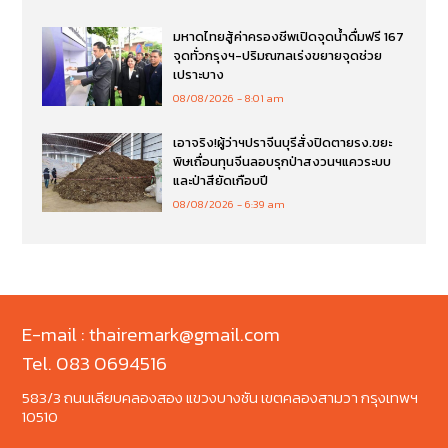
มหาดไทยสู้ค่าครองชีพเปิดจุดน้ำดื่มฟรี 167
จุดทั่วกรุงฯ-ปริมณฑลเร่งขยายจุดช่วย
เปราะบาง
08/08/2026
8:01 am
เอาจริง!ผู้ว่าฯปราจีนบุรีสั่งปิดตายรง.ขยะ
พิษเถื่อนทุนจีนลอบรุกป่าสงวนฯแควระบบ
และป่าสียัดเกือบปี
08/08/2026
6:39 am
E-mail : thairemark@gmail.com
Tel. 083 0694516
583/3 ถนนเลียบคลองสอง แขวงบางชัน เขตคลองสามวา กรุงเทพฯ
10510