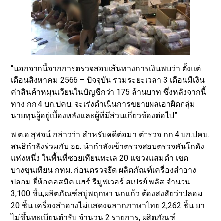
“นอกจากนี้จากการตรวจสอบเส้นทางการเงินพบว่า ตั้งแต่
เดือนสิงหาคม 2566 – ปัจจุบัน รวมระยะเวลา 3 เดือนมีเงิน
ค่าสินค้าหมุนเวียนในบัญชีกว่า 175 ล้านบาท ซึ่งหลังจากนี้
ทาง กก.4 บก.ปคบ. จะเร่งดำเนินการขยายผลเอาผิดกลุ่ม
นายทุนผู้อยู่เบื้องหลังและผู้ที่มีส่วนเกี่ยวข้องต่อไป”
พ.ต.อ.สุพจน์ กล่าวว่า สำหรับคดีต่อมา ตำรวจ กก.4 บก.ปคบ.
สนธิกำลังร่วมกับ อย. นำกำลังเข้าตรวจสอบตรวจคันโกดัง
แห่งหนึ่ง ในพื้นที่ซอยเทียนทะเล 20 แขวงแสมดำ เขต
บางขุนเทียน กทม. ก่อนตรวจยึด ผลิตภัณฑ์เครื่องสำอาง
ปลอม ยี่ห้อคอสมิค แฮร์ รีมูฟเวอร์ สเปรย์ พลัส จำนวน
3,100 ชิ้น,ผลิตภัณฑ์สบู่พฤกษา นกแก้ว ต้องสงสัยว่าปลอม
20 ชิ้น เครื่องสำอางไม่แสดงฉลากภาษาไทย 2,262 ชิ้น ยา
ไม่ขึ้นทะเบียนตำรับ จำนวน 2 รายการ, ผสิตภัณฑ์