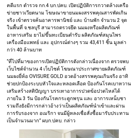
คดีแรก ตำรวจ กก.4 บก.ปคบ. เปิดปฏิบัติการกวาดล้างเครือ
ข่ายชาวเวียตนาม โฆษณาขายนมผงสรรพคุณสารพัดเกิน
จริง เข้าตรวจค้นอาคารพานิชย์ และ บ้านพัก จำนวน 2 จุด
ในพื้นที่ จ.ชลบุรี สามารถตรวจยึด นมผงหรือผลิตภัณฑ์
อาหารเสริม ยาไม่ขึ้นทะเบียนตำรับ ผลิตภัณฑ์สมุนไพร
เครื่องมือแพทย์ และ อุปกรณ์ต่างๆ รวม 43,411 ชิ้น มูลค่า
กว่า 40 ล้านบาท
“ที่ไปที่มาของการเปิดปฏิบัติการดังกล่าวเนื่องจาก ตรวจพบ
เว็บไซต์จำนวน 4 เว็บไซต์ โฆษณาประกาศขายผลิตภัณฑ์
นมผงยี่ห้อ OVISURE GOLD อวดอ้างสรรพคุณเกินจริง อาทิ
ช่วยปกป้องระบบหัวใจและหลอดเลือด ป้องกันโรคเบาหวาน
เสริมสร้างสติปัญญา บรรเทาอาการปวดข้อปวดไหล่ได้
ภายใน 3 วัน ป้องกันโรคกระดูกพรุน และ อาการเหน็บชา
รวมถึงยังมีการกล่าวอ้างว่าเป็นผลิตภัณฑ์นำเข้าและผ่าน
การรับรองจาก อเมริกา จนมีผู้หลงเชื่อสั่งซื้อมารับประทาน
เป็นจำนวนมาก” ผบก.ปคบ. กล่าว