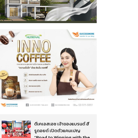
ดีเคเอสเอช เจ้าของแบรนด์ ฮี
รูดอยด์ เปิดตัวแคมเปญ
“Road to Winning with the